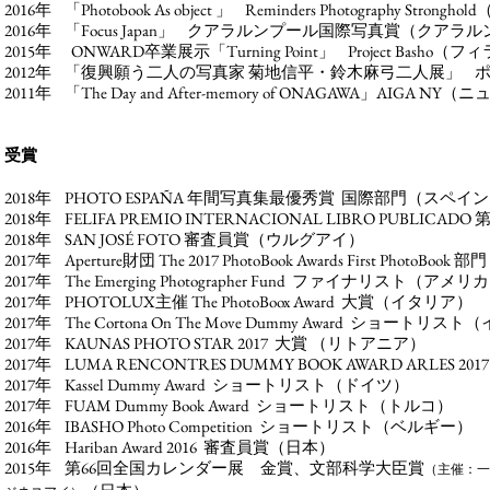
2016年 「Photobook As object 」 Reminders Photography Strongh
2016年 「Focus Japan」 クアラルンプール国際写真賞（クア
2015年 ONWARD卒業展示「Turning Point」 Project Bas
2012年 「復興願う二人の写真家 菊地信平・鈴木麻弓二人展」
2011年 「The Day and After-memory of ONAGAWA」
AIGA NY（
受賞
2018年 PHOTO ESPAÑA 年間写真集最優秀賞
国際部門
（
スペイン
2018年 F
ELIFA PREMIO INTERNACIONAL LIBR
O PUBLICA
2018年 SAN JOSÉ FOTO 審査員賞（ウルグアイ）
2017年 Aperture財団 The 2017 PhotoBook Awards First PhotoB
2017年 The Emerging Photographer Fund ファイナリスト（アメリ
2017年 PHOTOLUX主催 The PhotoBoox Award 大賞（イタリア）
2017年 The Cortona On The Move
D
ummy Award ショートリスト
2017年 KAUNAS PHOTO STAR 2017 大賞 （リトアニア）
2017年 LUMA RENCONTRES DUMMY BOOK AWARD ARLES
2017
2017年 Kassel Dummy Award ショートリスト（ドイツ）
2017年 FUAM Dummy Book Award ショートリスト（トルコ）
2016年 IBASHO Photo Competition ショートリスト（ベルギー）
2016年 Hariban Award 2016 審査員賞（日本
）
2015年 第6
6回全国カレンダー展 金賞、文
部科学大
臣賞
（主催：一