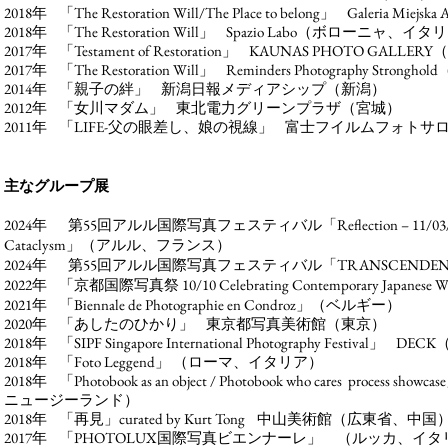
201
8年 「
The Restoration Will/The Place to belong」 G
aleria Miejska
2018年 「The Restoration Will」 Spazio Labo（ボローニャ、イ
2017年 「Testament of Restoration」
KA
UNAS PHOTO GALLERY
（
2017年 「The Restoration Will」 Reminders Photography Strongh
2014年 「親子の絆」 新潟日報メディアシップ（新潟）
2012年 「女川マダム」
東北電力グリーンプラザ（宮城）
2011年 「LIFE-父の眼差し、娘の視線」 富士フイルムフォト
主なグループ展
2024年 第55回アルル国際写真フェスティバル「Reflection – 11/03/11 Japane
Cataclysm」
（アルル、フランス）
2024年 第55回アルル国際写真フェスティバル
「TRANSCENDE
2022年 「京都国際写真祭 10/10 Celebrating Contemporary Japanese Wo
2021年 「Biennale de Photographie en Condroz」（ベルギー）
2020年 「あしたのひかり」 東京都写真美
術館（東京）
2018年 「SIPF Singapore International Photography Festival
2018年 「Foto Leggend」
（ローマ、イタリア）
2018年 「Photobook as an object / Photobook who cares process 
ニュージーランド）
2018年 「再見」curated by Kurt Tong 中山美術館（広東省、中国
2017年 「PHOTOLUX国際写真ビエンナーレ」 （ルッカ、イタ