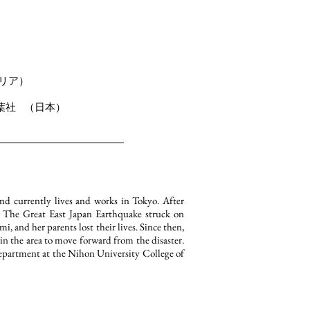
タリア）
一葉社 （日本）
 currently lives and works in Tokyo. After
s. The Great East Japan Earthquake struck on
and her parents lost their lives. Since then,
in the area to move forward from the disaster.
department at the Nihon University College of