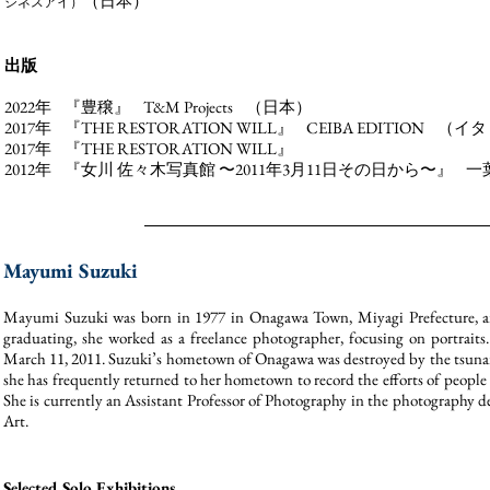
（日本
）
ジネスアイ）
出
版
2022年 『豊穣』 T&M Projects （日本）
2017年 『THE RESTORATION WILL』
CEIBA EDITION （イ
2017年 『THE RESTORATION WILL』
2012年 『女川 佐々木写真館 〜2011年3月11日その日から〜』 
Mayumi Suzuki
Mayumi Suzuki was born in 1977 in Onagawa Town, Miyagi Prefecture, and
graduating, she worked as a freelance photographer, focusing on portrait
March 11, 2011. Suzuki’s hometown of Onagawa was destroyed by the tsunami, 
she has frequently returned to her hometown to record the efforts of people 
She is currently an Assistant Professor of Photography in the photography 
Art.
Selected Solo Exhibitions