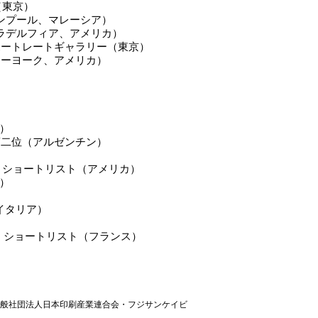
old（東京）
ラルンプール、マレーシア）
ho（フィラデルフィア、アメリカ）
 ポートレートギャラリー（東京）
ニューヨーク、アメリカ）
）
DO 第二位（アルゼンチン）
ook 部門 ショートリスト
（アメリカ）
カ）
（イタリア）
ショートリスト（フランス）
般社団法人日本印刷産業連合会・フジサンケイビ