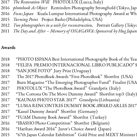
2017
The Restoration Will
PHOTOLUX (Lucca, Italy)
2016
photobook As Object
Reminders Photography Stronghold (Tokyo, Jap
2016
Focus Japan
Kuala Lumpur International Photography Award at Whi
2015
Turning Point
Project Basho (Philadelphia, USA)
2012
Two photographers in a wish for reconstruction,
Portrait Gallery (Tokyo
2011
The Day and After – Memory of ONAGAWA: Sponsered by Hug Japan
Awards
2018 “PHOTO ESPANA Best International Photography Book of the Year
2018 “F
ELIFA PREMIO INTERNACIONAL LIBRO PUBLICADO” S
2018 “SAN JOSÉ FOTO” Jury Prize (Uruguay)
2017 The 2017 Pho
toBook Awards
“
First PhotoBook” Shortlist (USA)
2017 Burn Magazine “The Emerging Photographer Fund” Finalist (USA
2017 PHOTOLUX “The PhotoBoox Award” Grandprix (Italy)
2017 “The Cortona On The Move Dummy Award” Shortlist top3 (Italy)
2017 “KAUNAS PHOTO STAR 2017” Grandprix (Lithuania)
2017 “LUMA RENCONTRES DUMMY BOOK AWARD ARLES
2017
2017 “Kassel Dummy Award” Shortlist (Germany)
2017 “FUAM Dummy Book Award” Shortlist (Turkey)
2016 “IBA
SHO Photo
Competition” Shortlist (Belgium)
2016 “Hariban Award 2016” Juro
r's Choice Award (Japan)
2015 “67th Japan Calendar Exhibition” Gold Prize and
MEXT Minister P