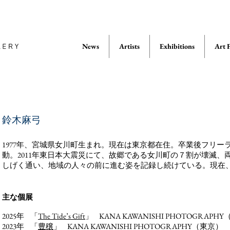
News
Artists
Exhibitions
Art F
鈴木麻弓
1977年、宮城県女川町生まれ。現在は東京都在住。卒業後フリ
動。2011年東日本大震災にて、故郷である女川町の７割が壊滅
しげく通い、地域の人々の前に進む姿を記録し続けている。現在
主な個展
2025年 「
The Tide’s Gift
」
KANA KAWANISHI PHOTOGRAPH
2023年 「
豊穣
」
KANA KAWANISHI PHOTOGRAPHY（東京）