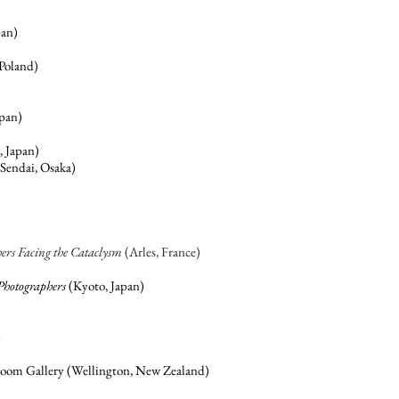
an)
Poland)
pan)
, Japan)
Sendai, Osaka)
hers Facing the Cataclysm
(Arles, France)
hotographers
(Kyoto, Japan)
)
om Gallery (Wellington, New Zealand)