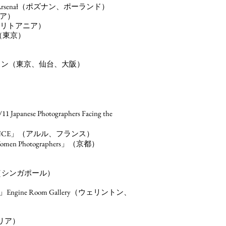
 Arsenał（
ポズナン、ポーランド）
タリア）
リトアニア）
old（東京）
サロン（東京、仙台、大阪）
se Photographers Facing the
NCE」
（
アルル、フランス）
men Photographers」
（京都）
」 DECK（シンガポール）
showcase」Engine Room Gallery（ウェリントン、
）
リア）