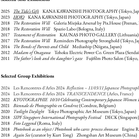
2025
The Tide’s Gift
KANA KAWANISHI PHOTOGRAPHY (Tokyo, Jap
2023
HOJO
KANA KAWANISHI PHOTOGRAPHY (Tokyo, Japan)
2018
The Restoration Will
Galeria Miejska Arsenał by Pix.House (Poznan, 
2018
The Restoration Will
Spazio Labo (Bologna, Italy)
2017
Testament of Restoration
KAUNAS PHOTO GALLERY (Lithuania)
2017
The Restoration
Will
Reminders Photography Stronghold (Tokyo, Ja
2014
The Bonds of Parents and Child
Media
ship (Niigata, Japan)
2012
Madam of Onagawa
Tohok
u Electric Power Co. Green Plaza (Sendai
2011
The father’s look and the daughter’s gaze
Fujifilm Photo Salon
(Tokyo, 
Selected Group Exhibitions
2024 Les Rencontres d'Arles 2024
Reflection – 11/03/11 Japanese Photograp
2024
Les Rencontres d'Arles 2024
TRANSCENDENCE
(Arles, France)
2022
KYOTOGRAPHIE 10/10 Celebrating Contemporary Japanese Women P
2021
Biennale de Photographie en Condroz
(Condroz, Belgium)
2020
Twilight Daylight
Tokyo Photographic Art Museum (Tokyo, Japan)
2018
SIPF Singapore International Photography Festival
DECK (Singapore
2018
Foto Leggend
(Roma, Italy)
2018
Photobook a
s an object / Photobook who cares process showcase
Engine Ro
2018
Again See
(curator by Kurt Tong) Zh
ongshan Art Museum (China)