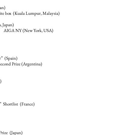
an)
te box (Kua
la Lumpur, Malaysia)
, Japan)
AIGA
NY (New York
, USA)
” (Spain)
econ
d Prize
(Argentina)
)
” Shortlist (France)
rize
(Japan
)