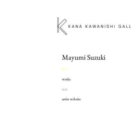
Mayumi Suzuki
CV
works
text
artist website