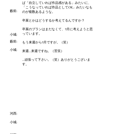
ば「自立していれば作品感がある」みたいに、
「こうなっていれば作品としてOK」みたいなも
藪前
:
のが複数あるような。
卒展とかはどうするか考えてるんですか？
卒展のプランはまだなくて、9月に考えようと思
っています。
小城:
藪前
:
もう来週から9月ですが。（笑）
小城:
来週…来週ですね。（苦笑）
…頑張って下さい。（笑）ありがとうございま
す。
河西:
小城: