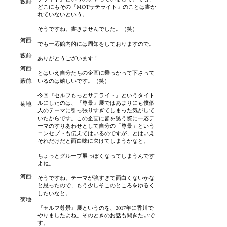
藪前
:
どこにもその『MOTサテライト』のことは書か
れていないという。
そうですね。書きませんでした。（笑）
河西:
でも一応館内的には周知をしておりますので。
藪前
:
ありがとうございます！
河西:
とはいえ自分たちの企画に乗っかって下さって
藪前
:
いるのは嬉しいです。（笑）
今回『セルフもっとサテライト』というタイト
ルにしたのは、『尊景』展ではあまりにも僕個
菊地:
人のテーマに引っ張りすぎてしまった気がして
いたからです。この企画に皆を誘う際に一応テ
ーマのすりあわせとして自分の「尊景」という
コンセプトも伝えてはいるのですが、とはいえ
それだけだと面白味に欠けてしまうかなと。
ちょっとグループ展っぽくなってしまうんです
よね。
河西:
そうですね。テーマが強すぎて面白くないかな
と思ったので、もう少しそこのところをゆるく
したいなと。
菊地:
『セルフ尊景』展というのを、2017年に香川で
やりましたよね。そのときのお話も聞きたいで
す。