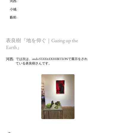
河西:
小城:
藪前
:
表良樹『地を仰ぐ｜Gazing up the
Earth』
河西:
では次は、ondo STAY&EXHIBITIONで展示をされ
ている表良樹さんです。