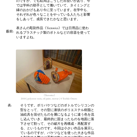
のですが、でも結局はこうした出会いがあり、今
では学科の助手として働いていて、タイミングと
縁のおかげもあり今に至っています。在学中も、
それぞれが色々なことをやっている人たちと影響
をしあって、成長できたかなと思います。
表さんの彫刻作品《Tectonics》では日用品に使わ
藪前
:
れるプラスチック製のボトルなどの容器を使って
いますよね。
《Tectonics》
2018 | polyester resin, oil paint, mortar | ©︎ Yoshiki Omote
​表:
そうです。ポリバケツなどのボトルでシリコンの
型をとって、その型に液状のポリエステル樹脂と
油絵具を混ぜたものを層になるように違う色を流
し込んでいき、最終的に固まったものを地面に落
下させて割って、その破片を再構成・再配置す
る、というものです。今回は小さい作品を展示し
ているのですが、バケツなどを使った大きな作品