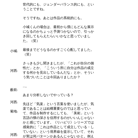
世代的にも、ジェンダーバランス的にも、とい
うことですね。
そうですね。あとは作品の系統的にも。
小城くんの場合は、最初から僕にもどんな展示
になるのかちょっと予測つかないので、引っか
き回してもらえたらいいかなと思っていまし
た。（笑）
最後までどうなるのかすごく心配してました。
小城:
（笑）
さっきも少し聞きましたが、「これが自分の個
性だ」とか、「こういう所に自分は作品の成立
河西:
する何かを見出しているんだな」とか、そうい
う気づいたことは今回ありましたか？
…。
藪前
:
あまり分析しないでやっている？
河西:
先ほど「気楽」という言葉を使いましたが、気
楽であることは結構重要なのではと思ってい
菊地:
て、作品を制作するにしても、「美術」という
言語の懐の深さを信用するのがいいんじゃない
かと感じています。《リハビリ》シリーズでは
感覚的に「これは作品として成立している・し
ていない」という境界線を提示していて、それ
河西:
が実は何パターンかあるんじゃないかと。例え