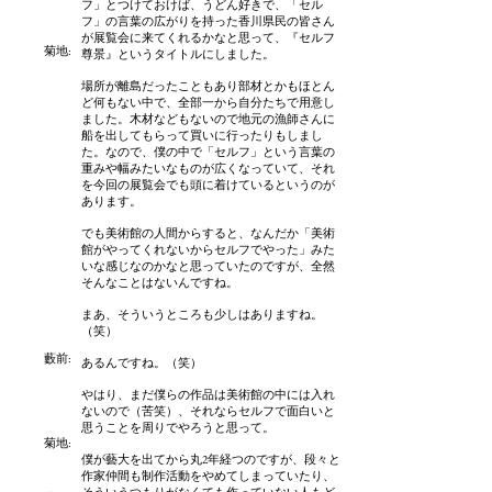
フ」とつけておけば、うどん好きで、「セル
フ」の言葉の広がりを持った香川県民の皆さん
が展覧会に来てくれるかなと思って、『セルフ
菊地:
尊景』というタイトルにしました。
場所が離島だったこともあり部材とかもほとん
ど何もない中で、全部一から自分たちで用意し
ました。木材などもないので地元の漁師さんに
船を出してもらって買いに行ったりもしまし
た。なので、僕の中で「セルフ」という言葉の
重みや幅みたいなものが広くなっていて、それ
を今回の展覧会でも頭に着けているというのが
あります。
でも美術館の人間からすると、なんだか「美術
館がやってくれないからセルフでやった」みた
いな感じなのかなと思っていたのですが、全然
そんなことはないんですね。
まあ、そういうところも少しはありますね。
（笑）
藪前
:
あるんですね。（笑）
やはり、まだ僕らの作品は美術館の中には入れ
ないので（苦笑）、それならセルフで面白いと
思うことを周りでやろうと思って。
菊地:
僕が藝大を出てから丸2年経つのですが、段々と
作家仲間も制作活動をやめてしまっていたり、