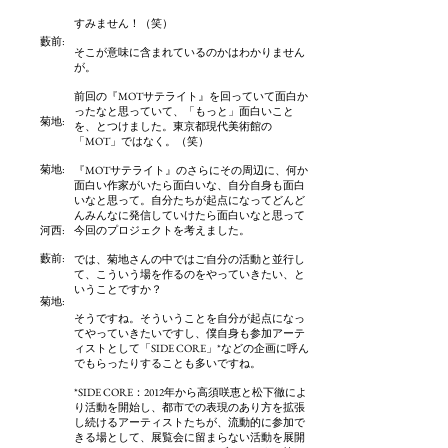
すみません！（笑）
藪前
:
そこが意味に含まれているのかはわかりません
が。
前回の『MOTサテライト』を回っていて面白か
ったなと思っていて、「もっと」面白いこと
菊地:
を、とつけました。東京都現代美術館の
「MOT」ではなく。（笑）
菊地:
『MOTサテライト』のさらにその周辺に、何か
面白い作家がいたら面白いな、自分自身も面白
いなと思って。自分たちが起点になってどんど
んみんなに発信していけたら面白いなと思って
河西:
今回のプロジェクトを考えました。
藪前
:
では、菊地さんの中ではご自分の活動と並行し
て、こういう場を作るのをやっていきたい、と
いうことですか？
菊地:
そうですね。そういうことを自分が起点になっ
てやっていきたいですし、僕自身も参加アーテ
ィストとして「SIDE CORE」*などの企画に呼ん
でもらったりすることも多いですね。
*SIDE CORE：2012年から高須咲恵と松下徹によ
り活動を開始し、都市での表現のあり方を拡張
し続けるアーティストたちが、流動的に参加で
きる場として、展覧会に留まらない活動を展開