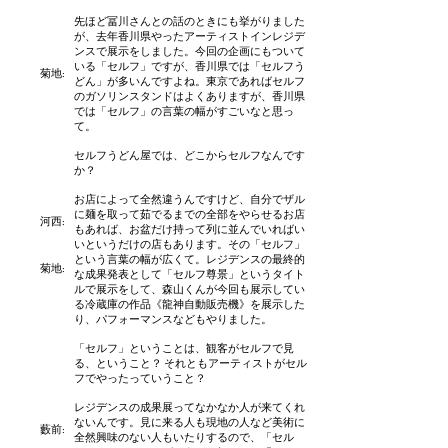
先ほど冨川さんとの話のときにも挙がりました
が、去年香川県やったアーティストインレジデ
ンスで展示をしました。今回の企画にもついて
いる「セルフ」ですが、香川県では「セルフう
菊地:
どん」が多いんですよね。東京であればセルフ
のガソリンスタンドはよくありますが、香川県
では「セルフ」の言葉の幅がすごいなと思っ
て。
セルフうどん屋では、どこからセルフなんです
か？
お店によって全然違うんですけど、自分でザル
に麺を取って茹でるまでの全部をやらせるお店
河西:
もあれば、お盆だけ持って列に並んでいればい
いというだけの店もあります。その「セルフ」
という言葉の幅が広くて。レジデンスの最終的
菊地:
な成果発表として「セルフ尊景」というタイト
ルで展示をして、森山くんが今回も展示してい
る冷蔵庫の作品《龍神自動販売機》を展示した
り、パフォーマンスなどもやりました。
「セルフ」ということは、観客がセルフで見
る、ということ？ それともアーティストがセル
フでやったっていうこと？
レジデンスの成果展ってなかなか人が来てくれ
ないんです。見に来る人も現地の人など美術に
藪前
:
全然興味のない人もいたりするので、「セル