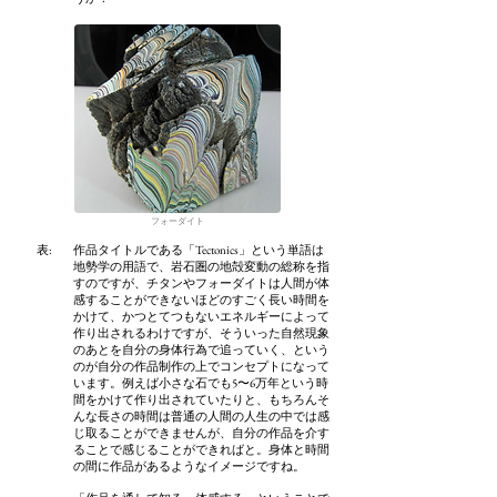
フォーダイト
​表:
作品タイトルである「Tectonics」という単語は
地勢学の用語で、岩石圏の地殻変動の総称を指
すのですが、チタンやフォーダイトは人間が体
感することができないほどのすごく長い時間を
かけて、かつとてつもないエネルギーによって
作り出されるわけですが、そういった自然現象
のあとを自分の身体行為で追っていく、という
のが自分の作品制作の上でコンセプトになって
います。例えば小さな石でも5〜6万年という時
間をかけて作り出されていたりと、もちろんそ
んな長さの時間は普通の人間の人生の中では感
じ取ることができませんが、自分の作品を介す
ることで感じることができればと。身体と時間
の間に作品があるようなイメージですね。