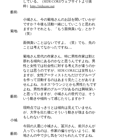
している。（SIDE COREウェブサイトより抜
粋）
http://sidecore.net
藪前
:
小城さん、今の菊地さんのお話を聞いていかが
ですか？今後も活動一緒にしていこうと思われ
ますか？それとも、「もう面倒臭いな」とか？
菊地:
（笑）
面倒臭いことはないですよ。（笑）でも、先の
ことは考えてなかったですね…。
菊地さん世代の作家さん、特に男性作家は割と
群れる傾向にあるのかなと思うんですよね。男
性と女性では社会性に対する考え方が違うのか
なとは思うのですが、SIDE COREには女性もい
ますが、女性アーティストたちだけでグループ
を作って活動するのはあまり見たことがありま
せんよね。カオス*ラウンジとかも男性たちです
よね。男性作家のグループがあるのは興味深い
と思っていますが、小城さんの世代では、そう
藪前
:
いう動きや傾向って感じたりしますか？
現時点ではっきりとは傾向は見えていません
が、大学を出た後にそういう動きが強まるのか
もしれないですね。
小城:
今回の人選に小城さん、冨川さん、前川さんが
入っているのは、作家の偏りがないように、菊
藪前
:
地さんの中で少し気をつけられたんですよね。