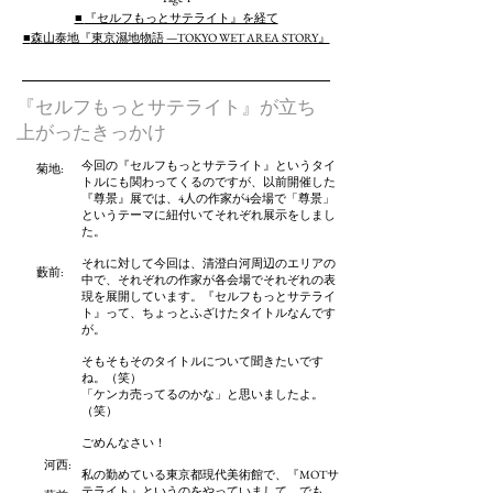
■
『セルフもっとサテライト』を経て
■
森山泰地『東京濕地物語 —TOKYO WET AREA STORY』
『セルフもっとサテライト』が立ち
上がったきっかけ
今回の『セルフもっとサテライト』というタイ
菊地:
トルにも関わってくるのですが、以前開催した
『尊景』展では、4人の作家が4会場で「尊景」
というテーマに紐付いてそれぞれ展示をしまし
た。
それに対して今回は、清澄白河周辺のエリアの
藪前
:
中で、それぞれの作家が各会場でそれぞれの表
現を展開しています。『セルフもっとサテライ
ト』って、ちょっとふざけたタイトルなんです
が。
そもそもそのタイトルについて聞きたいです
ね。（笑）
「ケンカ売ってるのかな」と思いましたよ。
（笑）
ごめんなさい！
河西:
私の勤めている東京都現代美術館で、『MOTサ
テライト』というのをやっていまして。でも、