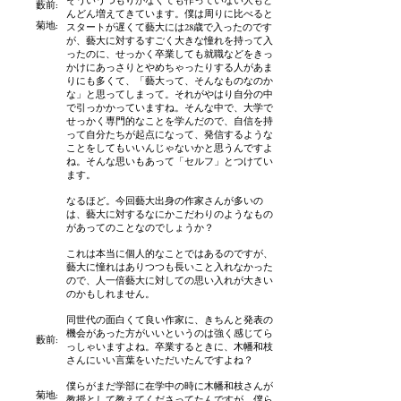
そういうつもりがなくても作っていない人もど
藪前
:
んどん増えてきています。僕は周りに比べると
菊地:
スタートが遅くて藝大には28歳で入ったのです
が、藝大に対するすごく大きな憧れを持って入
ったのに、せっかく卒業しても就職などをきっ
かけにあっさりとやめちゃったりする人があま
りにも多くて、「藝大って、そんなものなのか
な」と思ってしまって。それがやはり自分の中
で引っかかっていますね。そんな中で、大学で
せっかく専門的なことを学んだので、自信を持
って自分たちが起点になって、発信するような
ことをしてもいいんじゃないかと思うんですよ
ね。そんな思いもあって「セルフ」とつけてい
ます。
なるほど。今回藝大出身の作家さんが多いの
は、藝大に対するなにかこだわりのようなもの
があってのことなのでしょうか？
これは本当に個人的なことではあるのですが、
藝大に憧れはありつつも長いこと入れなかった
ので、人一倍藝大に対しての思い入れが大きい
のかもしれません。
同世代の面白くて良い作家に、きちんと発表の
機会があった方がいいというのは強く感じてら
藪前
:
っしゃいますよね。卒業するときに、木幡和枝
さんにいい言葉をいただいたんですよね？
僕らがまだ学部に在学中の時に木幡和枝さんが
菊地:
教授として教えてくださってたんですが、僕ら