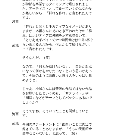
が学部を卒業するタイミングで退任されまし
た。アーティストとして食べていくのはなかな
か難しいから、「群れを作れ」と言われたんで
すよ。
河西:
「群れ」と聞くとネガティブなイメージがあり
ますが、木幡さんにそのとき言われたその「群
れ」はポジティブに仲間を示す意味合いで、
「とりあえずバイトで1〜2時間働けば牛丼1杯ぐ
らい食えるんだから、何とかして続けなさい」
菊地:
って言われたんです。
そうなんだ。（笑）
なので、「何とか続けたいな」、「自分が起点
になって何かをやりたいな」という思いがあっ
て、今回のように面白いと思う人をいっぱい集
めようと。
じゃあ、小城さんには普段の作品ではない作品
をお願いしたというのも、「サテライト」や
「周辺」などがテーマとしてバックにあるので
しょうか？
そうですね。そういったことも関係していま
河西:
す。
菊地:
今回のステートメントに「面白いことは周辺で
起きている」とありますが、「うちの美術館全
然中心じゃないし」と思って。（笑）