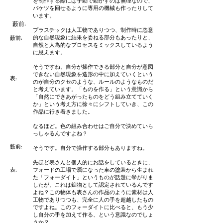
を制作する際には手動で動かすのは無理なので、
バケツを回せるように専用の機械も作ったりして
います。
藪前
:
プラスチックは人工物でありつつ、制作時に恣意
的な自然現象に結果を委ねる部分もあったりと、
藪前
:
自然と人為的なプロセスをミックスしているよう
に思えます。
そうですね。自分が操作できる部分と自分が意図
できない自然現象を造形の中に加えていくという
​表:
のが自分のクセのような、ルールのようなものだ
と考えています。「ものを作る」という意識から
「自然にできあがったものをどう組み立てていく
か」という考え方に徐々にシフトしていき、この
作品に行き着きました。
なるほど。色の組み合わせはご自分で決めていら
っしゃるんですよね？
藪前
:
そうです。自分で操作する部分もありますね。
先ほど表さんと個人的にお話をしているときに、
​表:
フォードの工場で層になった車の塗装から生まれ
た「フォーダイト」というものが話題に挙がりま
したが、これは鉱物として認定されているんです
よね？この物体も表さんの作品のように素材は人
工物でありつつも、完全に人の手を超越したもの
ですよね。このフォーダイトに比べると、もう少
し自分の手を加えて作る、という意識なのでしょ
うか？