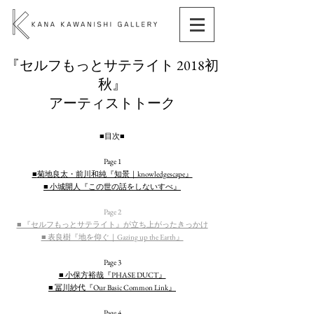
『セルフもっとサテライト 2018初
秋』
アーティストトーク
■目次■
Page 1
■
菊地良太・前川和純『知景｜knowledgescape』
■
小城開人『この世の話をしないすべ』
Page 2
■ 『セルフもっとサテライト』が立ち上がったきっかけ
■ 表良樹『地を仰ぐ｜Gazing up the Earth』
Page 3
■ 小保方裕哉『PHASE DUCT』
■ 冨川紗代『Our Basic Common Link』
Page 4