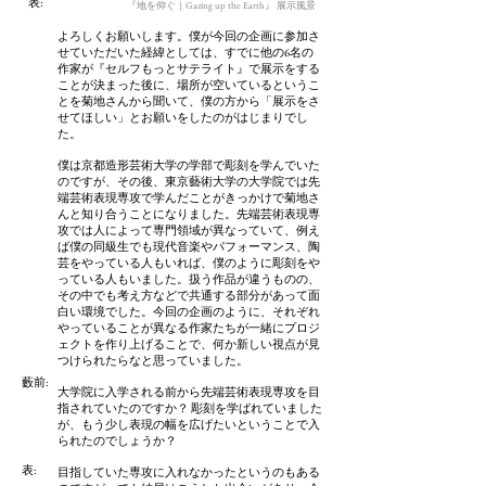
​表:
『地を仰ぐ｜Gazing up the Earth』 展示風景
よろしくお願いします。僕が今回の企画に参加さ
せていただいた経緯としては、すでに他の6名の
作家が『セルフもっとサテライト』で展示をする
ことが決まった後に、場所が空いているというこ
とを菊地さんから聞いて、僕の方から「展示をさ
せてほしい」とお願いをしたのがはじまりでし
た。
僕は京都造形芸術大学の学部で彫刻を学んでいた
のですが、その後、東京藝術大学の大学院では先
端芸術表現専攻で学んだことがきっかけで菊地さ
んと知り合うことになりました。先端芸術表現専
攻では人によって専門領域が異なっていて、例え
ば僕の同級生でも現代音楽やパフォーマンス、陶
芸をやっている人もいれば、僕のように彫刻をや
っている人もいました。扱う作品が違うものの、
その中でも考え方などで共通する部分があって面
白い環境でした。今回の企画のように、それぞれ
やっていることが異なる作家たちが一緒にプロジ
ェクトを作り上げることで、何か新しい視点が見
つけられたらなと思っていました。
藪前
:
大学院に入学される前から先端芸術表現専攻を目
指されていたのですか？ 彫刻を学ばれていました
が、もう少し表現の幅を広げたいということで入
られたのでしょうか？
​表:
目指していた専攻に入れなかったというのもある