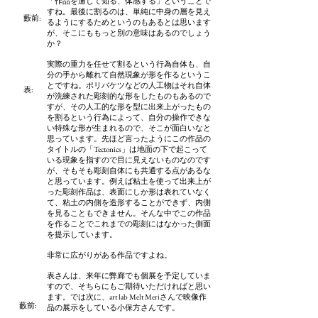
「作品を通して知る、体感する」ということで
すね。最後に割るのは、単純に中身の層を見え
藪前
:
るようにするためというのもあるとは思います
が、そこにももっと別の意味はあるのでしょう
か？
実際の重力を任せて割るという行為自体も、自
分の手から離れて自然現象が形を作るというこ
とですね。ポリバケツなどの人工物はそれ自体
​表:
が洗練された彫刻的な形をしたものもあるので
すが、その人工的な形を型に出来上がったもの
を割るという行為によって、自分の操作できな
い特殊な形が生まれるので、そこが面白いなと
思っています。先ほど言ったようにこの作品の
タイトルの「Tectonics」は地面の下で起こって
いる現象を指すので目に見えないものなのです
が、そもそも彫刻自体にも共通する点があるな
と思っています。例えば粘土を使って出来上が
った彫刻作品は、表面にしか形は表れていなく
て、粘土の内側を造形することができず、内側
を見ることもできません。そんな中でこの作品
を作ることでこれまでの彫刻にはなかった側面
を提示しています。
非常に広がりがある作品ですよね。
表さんは、来年に弊廊でも個展を予定していま
すので、そちらにもご期待いただければと思い
ます。では次に、art lab Melt Meriさんで映像作
藪前
:
品の展示をしている小保方さんです。