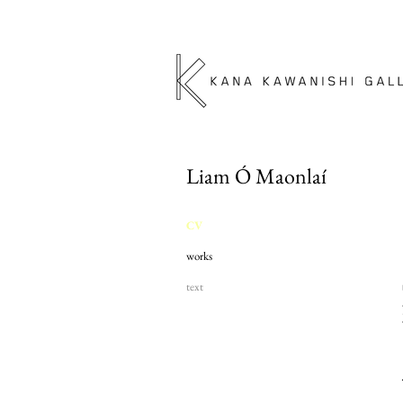
Liam Ó Maonlaí
CV
works
text