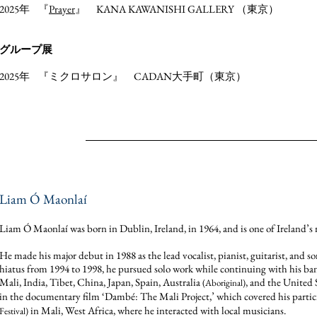
2025年
『
Prayer
』
KANA KAWANISHI GALLERY （東京）
グループ展
2025年
『
ミクロサロン』 CADAN大手町（東京）
​Liam Ó Maonlaí
​Liam Ó Maonlaí was born in Dublin, Ireland, in 1964, and is one of Ireland’s 
He made his major debut in 1988 as the lead vocalist, pianist, guitarist, and 
hiatus from 1994 to 1998, he pursued solo work while continuing with his ba
Mali, India, Tibet, China, Japan, Spain, Australia
, and the United 
(Aboriginal)
in the documentary film ‘Dambé: The Mali Project,’ which covered his partici
in Mali, West Africa, where he interacted with local musicians.
Festival)