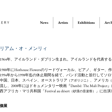
News
Artists
Exhibitions
Art F
リアム・オ・メンリィ
1964年、アイルランド・ダブリン生まれ。アイルランドを代表す
1988年にHothouse Flowersのリードヴォーカル、ピアノ、
1994年から1998年迄の休止期間を経て、バンド活動と並行して
中国、日本、スペイン、オーストラリア
、アメリカ
（アボリジニ）
（
流し、2008年にはドキュメンタリー映画『Dambé: The Mali Pr
西アフリカ・マリ共和国「Festival au désert
」に出演
（砂漠の音楽祭）
個展