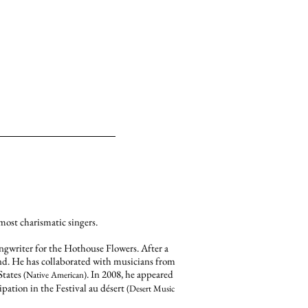
most charismatic singers.
songwriter for the Hothouse Flowers.
After a
nd. He has collaborated with musicians from
States
. In 2008, he appeared
(Native American)
pation in the Festival au désert
(Desert Music