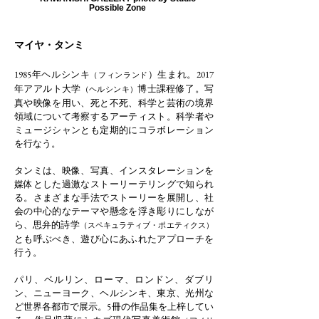
Possible Zone
マイヤ・タンミ
1985年ヘルシンキ
）生まれ。2017
（フィンランド
年アアルト大学
博士課程修了。写
（ヘルシンキ）
真や映像を用い、死と不死、科学と芸術の境界
領域について考察するアーティスト。科学者や
ミュージシャンとも定期的にコラボレーション
を行なう。
タンミは、映像、写真、インスタレーションを
媒体とした過激なストーリーテリングで知られ
る。さまざまな手法でストーリーを展開し、社
会の中心的なテーマや懸念を浮き彫りにしなが
ら、思弁的詩学
（スペキュラティブ・ポエティクス）
とも呼ぶべき、遊び心にあふれたアプローチを
行う。
パリ、ベルリン、ローマ、ロンドン、ダブリ
ン、ニューヨーク、ヘルシンキ、東京、光州な
ど世界各都市で展示。5冊の作品集を上梓してい