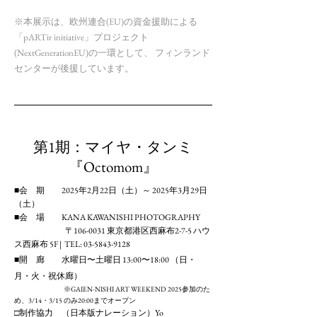
※本展示は、欧州連合(EU)の資金援助による
「pARTir initiative」プロジェクト
(NextGenerationEU)の一環として、 フィンランド
センターが後援しています。
第1期：マイヤ・タンミ
『Octomom』
■会 期 2025年2月22日（土）～ 2025年3月29日
（土）
​■会 場 KANA KAWANISHI PHOTOGRAPHY
〒106-0031 東京都港区西麻布2-7-5 ハウ
ス西麻布 5F | TEL: 03-5843-9128
■開 廊 水曜日〜土曜日 13:00〜18:00 （日・
月・火・祝休廊）
※GAIEN-NISHI ART WEEKEND 2025参加のた
め、3/14・3/15 のみ20:00までオープン
□制作協力 （日本版ナレーション）Yo