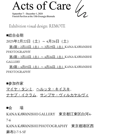
Exhibition visual design: REMOTE
■総合会期
2025年2月22日（土）～ 4月26日（土）
第1期：2月22日（土）～ 3月29日（土）
KANA KAWANISHI
PHOTOGRAPHY
第2期：3月22日（土）～ 4月26日（土）
KANA KAWANISHI
GALLERY
第3期：4月05日（土）～ 4月26日（土）
KANA KAWANISHI
PHOTOGRAPHY
■参加作家
マイヤ・タンミ
、
ヘルッタ・キイスキ
、
ナヤブ・イクラム
、
サンプサ・ヴィルカヤルヴィ
■会 場
KANA KAWANISHI GALLERY
東京都江東区白河4-
7-6
KANA KAWANISHI PHOTOGRAPHY 東京都港区西
麻布2-7-5-5F