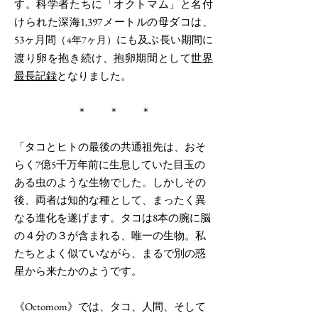
す。科学者たちに「オクトマム」と名付
けられた深海1,397メートルの母ダコは、
53ヶ月間
にも及ぶ長い期間に
（4年7ヶ月）
渡り卵を抱き続け、抱卵期間として
世界
最長記録
となりました。
＊ ＊ ＊
「タコとヒトの最後の共通祖先は、おそ
らく7億5千万年前に生息していた目玉の
ある虫のような生物でした。しかしその
後、両者は知的な種として、まったく異
なる進化を遂げます。タコは8本の腕に脳
の４分の３が含まれる、唯一の生物。私
たちとよく似ていながら、まるで別の惑
星から来たかのようです。
《Octomom》では、タコ、人間、そして