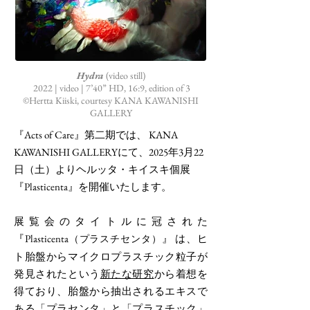
Hydra
(video still)
2022 | video | 7’40” HD, 16:9, edition of 3
©Hertta Kiiski, courtesy KANA KAWANISHI
GALLERY
『Acts of Care』第二期では、 KANA
KAWANISHI GALLERYにて、2025年3月22
日（土）よりヘルッタ・キイスキ個展
『Plasticenta』を開催いたします。
展覧会のタイトルに冠された
『Plasticenta
』 は、ヒ
（プラスチセンタ）
ト胎盤からマイクロプラスチック粒子が
発見されたという
新たな研究
から着想を
得ており、胎盤から抽出されるエキスで
ある「プラセンタ」と「プラスチック」