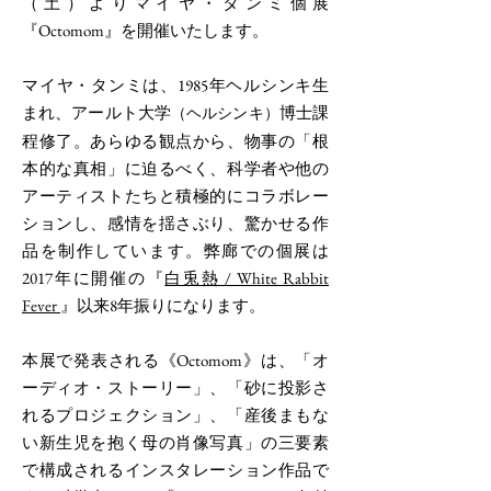
（土）よりマイヤ・タンミ個展
『Octomom』を開催いたします。
マイヤ・タンミは、1985年ヘルシンキ生
まれ、アールト大学
博士課
（ヘルシンキ）
程修了。あらゆる観点から、物事の「根
本的な真相」に迫るべく、科学者や他の
アーティストたちと積極的にコラボレー
ションし、感情を揺さぶり、驚かせる作
品を制作しています。弊廊での個展は
2017年に開催の『
白兎熱 / White Rabbit
Fever
』以来8年振りになります。
本展で発表される《Octomom》は、「オ
ーディオ・ストーリー」、「砂に投影さ
れるプロジェクション」、「産後まもな
い新生児を抱く母の肖像写真」の三要素
で構成されるインスタレーション作品で