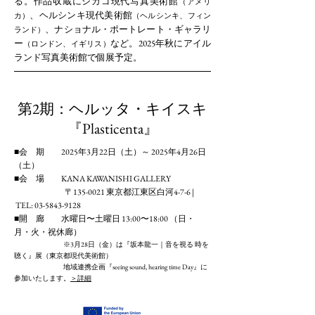
る。作品収蔵にシカゴ現代写真美術館
（アメリ
、ヘルシンキ現代美術館
カ）
（ヘルシンキ、フィン
、ナショナル・ポートレート・ギャラリ
ランド）
ー
など。2025年秋にアイル
（ロンドン、イギリス）
ランド写真美術館で個展予定。
第2期：ヘルッタ・キイスキ
『Plasticenta』
■会 期 2025年3月22日（土）～ 2025年4月26日
（土）
■会 場 KANA KAWANISHI GALLERY
〒135-0021 東京都江東区白河4-7-6 |
TEL: 03-5843-9128
■開 廊 水曜日〜土曜日 13:00〜18:00 （日・
月・火・祝休廊）
※3月28日（金）は『坂本龍一｜音を視る 時を
聴く』展（東京都現代美術館）
地域連携企画『seeing sound, hearing time Day』に
参加いたします。
＞詳細