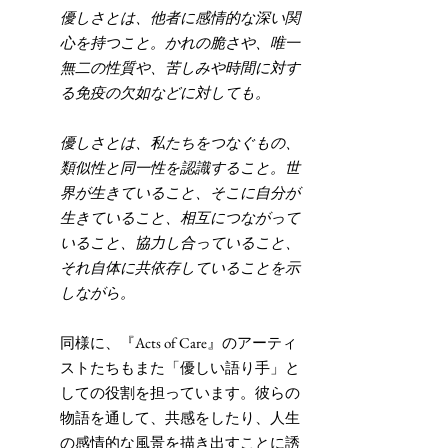
優しさとは、他者に感情的な深い関
心を持つこと。かれの脆さや、唯一
無二の性質や、苦しみや時間に対す
る免疫の欠如などに対しても。
優しさとは、私たちをつなぐもの、
類似性と同一性を認識すること。世
界が生きていること、そこに自分が
生きていること、相互につながって
いること、協力し合っていること、
それ自体に共依存していることを示
しながら。
同様に、『Acts of Care』のアーティ
ストたちもまた「優しい語り手」と
しての役割を担っています。彼らの
物語を通して、共感をしたり、人生
の感情的な風景を描き出すことに誘