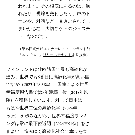
われます。その根底にあるのは、触
れたり、視線を交わしたり、声のト
ーンや、対話など、見過ごされてし
まいがちな、大切なケアのジェスチ
ャーなのです。
（第15回光州ビエンナーレ・フィンランド館
『Acts of Care』
リリーステキスト
より抜粋）
フィンランドは北欧諸国で最も高齢化が
進み、世界でも6番目に高齢化率が高い国
ですが
、国連による世界
（2023年23.58%）
幸福度報告書では7年連続一位
（2018年以
を獲得しています。対して日本は、
降）
もはや世界二位の高齢化率
（2024年
を歩みながら、世界幸福度ランキ
29.3%）
ングは常に最下位近辺
をさ
（2024年51位）
まよい、進みゆく高齢化社会で幸せを実