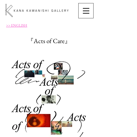
>> ENGLISH
『Acts of Care』