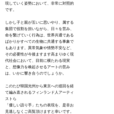
現していく姿勢において、非常に対照的
です。
しかし子と親が互いに思いやり、属する
集団で役割を担いながら、日々を営み、
命を繋げていく行為は、世界共通である
ばかりかすべての生物に共通する事象で
もあります。異常気象や情勢不安など、
その必要性が今後ますます高まりゆく現
代社会において、目前に横たわる現実
と、想像力を喚起させるアートの営み
は、いかに響き合うのでしょうか。
このたび韓国光州から東京への巡回を経
て編み直されるフィンランド人アーティ
ストら
「優しい語り手」たちの表現を、是非お
見逃しなくご高覧頂けますと幸いです。