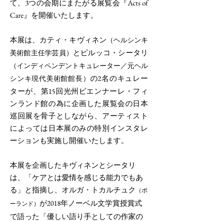
て、3つの会期にまたがる展覧会『Acts of
Care』を開催いたします。
本展は、カティ・キヴィネン
（ヘルシンキ
とピルッコ・シータリ
美術館主任学芸員）
（インディペンデントキュレーター／元ヘル
の2名のキュレー
シンキ現代美術館館長）
ターが、第15回光州ビエンナーレ・フィ
ンランド館の為に企画した展覧会の日本
巡回展を骨子としながら、アーティスト
によっては日本展のみの特別インスタレ
ーションも実施し開催いたします。
本展を企画したキヴィネンとシータリ
は、「ケアとは愛情を感じる能力でもあ
る」と指摘し、オルガ・トカルチュク
（ポ
が2018年ノーベル文学賞授賞式
ーランド）
で語った「優しい語り手としての作家の