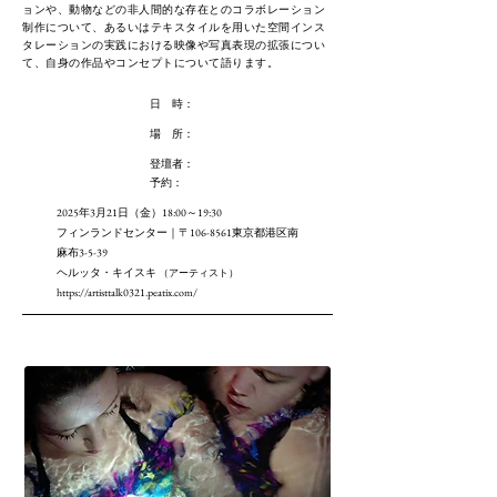
ョンや、動物などの非人間的な存在とのコラボレーション
制作について、あるいはテキスタイルを用いた空間インス
タレーションの実践における映像や写真表現の拡張につい
て、自身の作品やコンセプトについて語ります。
日 時：
場 所：
登壇者：
予約：
2025年3月21日（金）18:00～19:30
フィンランドセンター｜〒106-8561東京都港区南
麻布3-5-39
ヘルッタ・キイスキ
（アーティスト）
https://artisttalk0321.peatix.com/