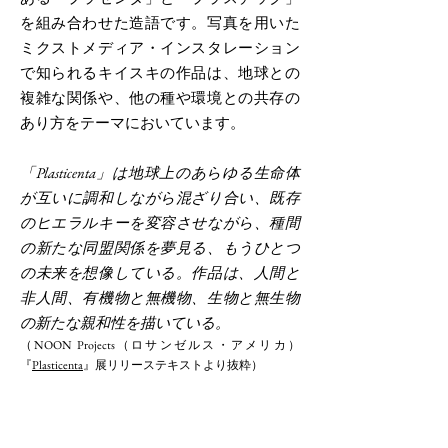
を組み合わせた造語です。写真を用いた
ミクストメディア・インスタレーション
で知られるキイスキの作品は、地球との
複雑な関係や、他の種や環境との共存の
あり方をテーマにおいています。
「Plasticenta」は地球上のあらゆる生命体
が互いに調和しながら混ざり合い、既存
のヒエラルキーを変容させながら、種間
の新たな同盟関係を夢見る、もうひとつ
の未来を想像している。作品は、人間と
非人間、有機物と無機物、生物と無生物
の新たな親和性を描いている。
（NOON Projects（ロサンゼルス・アメリカ）
『
Plasticenta
』展リリーステキストより抜粋）
キイスキは、10年以上に渡り2人の娘と姪
と共同で作品を制作していますが、写真