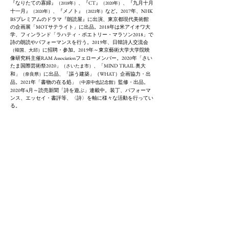
『なりたての寡婦』
、『CT』
、『九月十月
（2018年）
（2020年）
十一月』
、『メノト』
など。2017年、NHK
（2020年）
（2021年）
BSプレミアムのドラマ『朗読屋』に出演、東京都現代美術館
の企画展「MOTサテライト」に出品。2018年は米アイオワ大
学、フィンランド「ラハティ・ポエトリー・マラソン2018」で
詩の朗読やパフォーマンスを行う。2019年、日韓詩人交流会
に招聘・参加。2019年～東京藝術大学大学院映
（韓国、大邱）
像研究科主催RAM Associationフェローメンバー。2020年「さい
たま国際芸術祭2020」
、「MIND TRAIL 奥大
（さいたま市）
和」
に出品、「謳う建築」（WHAT）企画協力・出
（奈良県）
品。2021年「書物の在る処」
監修・出品。
（中原中也記念館）
2020年4月～読売新聞「詩を遊ぶ」連載中。装丁、パフォーマ
ンス、エッセイ・書評等、〈詩〉を軸に様々な活動を行ってい
る。