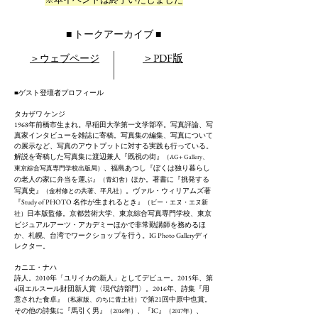
■ トークアーカイブ ■
＞PDF版​
＞ウェブページ​
■ゲスト登壇者プロフィール
タカザワ ケンジ
1968年前橋市生まれ。早稲田大学第一文学部卒。写真評論、写
真家インタビューを雑誌に寄稿。写真集の編集、写真について
の展示など、写真のアウトプットに対する実践も行っている。
解説を寄稿した写真集に渡辺兼人『既視の街』
（AG+ Gallery、
、福島あつし『ぼくは独り暮らし
東京綜合写真専門学校出版局）
の老人の家に弁当を運ぶ』
ほか。著書に『挑発する
（青幻舎）
写真史』
。ヴァル・ウィリアムズ著
（金村修との共著、平凡社）
『Study of PHOTO 名作が生まれるとき』
（ビー・エヌ・エヌ新
日本版監修。京都芸術大学、東京綜合写真専門学校、東京
社）
ビジュアルアーツ・アカデミーほかで非常勤講師を務めるほ
か、札幌、台湾でワークショップを行う。IG Photo Galleryディ
レクター。​
カニエ・ナハ
詩人。2010年「ユリイカの新人」としてデビュー。2015年、第
4回エルスール財団新人賞〈現代詩部門〉。2016年、詩集『用
意された食卓』
で第21回中原中也賞。
（私家版、のちに青土社）
その他の詩集に『馬引く男』
、『IC』
、
（2016年）
（2017年）