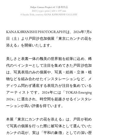
Tokyo Canna Project #1
※参考作品
2023 | type c print | 420 × 297 mm
©︎ Sayaka Toda, courtesy KANA KAWANISHI GALLERY
KANA KAWANISHI PHOTOGRAPHYは、2024年7月6
日（土）より戸田沙也加個展『東京にカンナの花を
添える』を開催いたします。
美しさと表裏一体の醜美の世界観を絵筆に込め、稀
代のペインターとして注目を集めてきた戸田沙也加
は、写真表現のみの個展や、写真・絵画・立体・植
物などを組み合わせたインスタレーションなど、メ
ディウム問わず通底する表現力が注目を集めている
アーティストです。2024年には「TOKAS-Emerging
2024」に選出され、時空間を超越させるインスタレ
ーションが高い評価を得ています。
本展『東京にカンナの花を添える』は、戸田が初め
て写真の個展を行った際に被写体として選んでいた
カンナの花が、実は「平和の象徴」としての深い歴