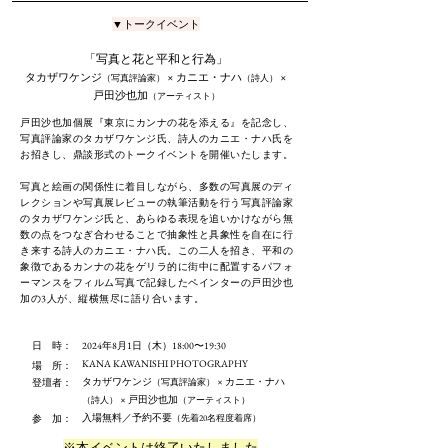
▼トークイベント
「写真と花と平和と行為」
タカザワケンジ
× カニエ・ナハ
×
（写真評論家）
（詩人）
戸田沙也加
（アーティスト）
戸田沙也加個展『東京にカンナの花を添える』を記念し、
写真評論家のタカザワケンジ氏、詩人のカニエ・ナハ氏を
お招きし、鼎談形式のトークイベントを開催いたします。
写真と絵画の関係性に着目しながら、多数の写真展のディ
レクションや写真展レビューの執筆活動を行う写真評論家
のタカザワケンジ氏と、あらゆる表現を追いかけながら無
数の点をつなぎ合わせることで抽象性と具象性を自在に行
き来する詩人のカニエ・ナハ氏。この二人を招き、平和の
象徴であるカンナの花をゲリラ的に街中に配置するパフォ
ーマンスをフィルム写真で記録したペインターの戸田沙也
加の3人が、縦横無尽に語り合います。
日 時：
2024年8月1日（木）18:00〜19:30
KANA KAWANISHI PHOTOGRAPHY
場 所：
タカザワケンジ
× カニエ・ナハ
登壇者：
（写真評論家）
× 戸田沙也加
（詩人）
（アーティスト）
​入場無料／予約不要
参 加：
（先着20名程度着席）
​​※本イベントは終了いたしました