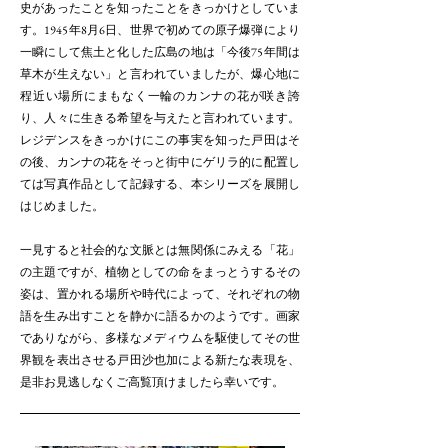
史があったことを知ったことをきっかけとしていま
す。1945年8月6日、世界で初めての原子爆弾により
一瞬にして焦土と化した広島の地は「今後75年間は
草木が生えない」と言われていましたが、爆心地に
程近い場所にまもなく一輪のカンナの花が咲き誇
り、人々に生きる希望を与えたと言われています。
レジデンスをきっかけにこの事実を知った戸田はそ
の後、カンナの花をそっと街中にゲリラ的に配置し
ては写真作品として記録する、本シリーズを展開し
はじめました。
一見すると社会的な文脈とは無関係にみえる「花」
の主題ですが、植物としての命をまっとうするその
姿は、置かれる場所や時代によって、それぞれの物
語を生み出すことを静かに語るかのようです。画家
でありながら、多様なメディウムを駆使してその世
界観を表出させる戸田沙也加による新たな表現を、
是非お見逃しなくご高覧頂けましたら幸いです。