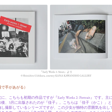
『Early Works 1: Street』より
©︎ Shinichiro Uchikura, courtesy KANA KAWANISHI GALLERY
場で手があがる）
こちらも初期の作品ですが『Early Works 2: Portrait』です
の後、3月に出版されたのが『佳子』。こちらは「佳子（かこ）」
施し撮影しているシリーズですが、この少女が独特の雰囲気を出し