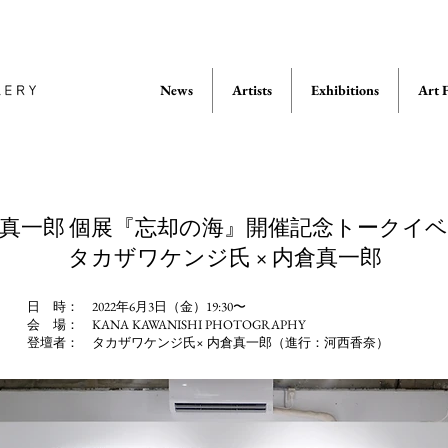
News
Artists
Exhibitions
Art F
真一郎 個展『忘却の海』開催記念トークイ
タカザワケンジ氏 × 内倉真一郎
日 時： 2022年6月3日（金）19:30〜
会 場： KANA KAWANISHI PHOTOGRAPHY
登壇者： タカザワケンジ氏× 内倉真一郎（進行：河西香奈）