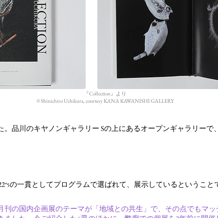
『Collection』より
©︎ Shinichiro Uchikura, courtesy KANA KAWANISHI GALLERY
た。品川のキヤノンギャラリー Sの上にあるオープンギャラリーで
2
の一貫としてプログラムで選ばれて、展示しているということ
*
5
月刊の国内企画展のテーマが「地域との共生」で、その点でもマッ