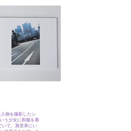
。主に人物を撮影したシ
という少女に和服を着
ていて、異世界にい