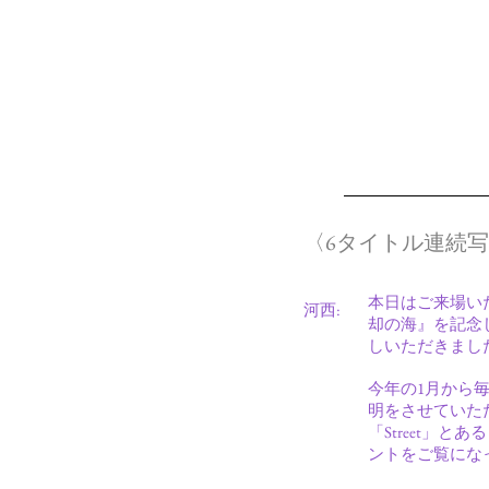
〈6タイトル連続
本日はご来場い
河西:
却の海』を記念
しいただきまし
今年の1月から
明をさせていただき
「Street
ントをご覧にな