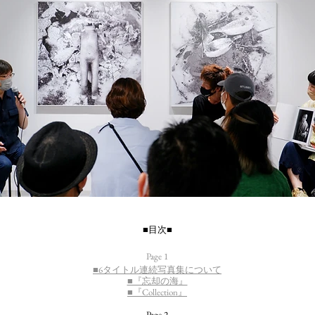
■目次■
Page 1
■6タイトル連続写真集について
■『忘却の海』
■『Collection』
Page 2