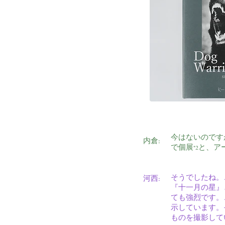
今はないのです
内倉:
で
個展
と、
ア
*2
そうでしたね。
河西:
『十一月の星』
ても強烈です。こち
示しています。そ
ものを撮影して