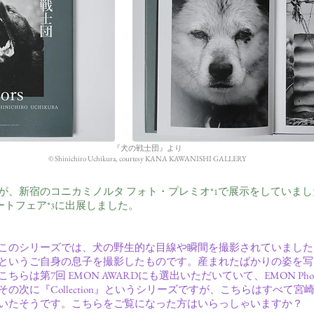
『犬の戦士団』より
©︎ Shinichiro Uchikura, courtesy KANA KAWANISHI GALLERY
が、新宿の
コニカミノルタ フォト・プレミオ
で展示をしていまし
*
1
ートフェア
に出展しました。
*
3
このシリーズでは、犬の野生的な目線や瞬間を撮影されていました
というご自身の息子を撮影したものです。産まれたばかりの姿を写
らは第7回 EMON AWARDにも選出いただいていて、EMON Photo 
の次に『Collection』というシリーズですが、こちらはすべて
いたそうです。こちらをご覧になった方はいらっしゃいますか？