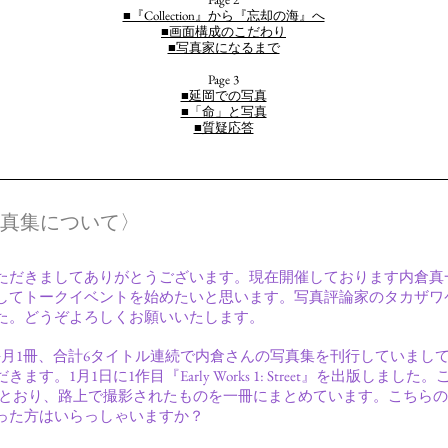
■『Collection』から『忘却の海』へ
■画面構成のこだわり
■写真家になるまで
Page 3
■延岡での写真
■「命」と写真
■質疑応答
写真集について〉
ただきましてありがとうございます。現在開催しております内倉真
してトークイベントを始めたいと思います。写真評論家のタカザワ
た。どうぞよろしくお願いいたします。
毎月1冊、合計6タイトル連続で内倉さんの写真集を刊行していまし
ます。1月1日に1作目『Early Works 1: Street』を出版しま
」とあるとおり、路上で撮影されたものを一冊にまとめています。こちら
った方はいらっしゃいますか？