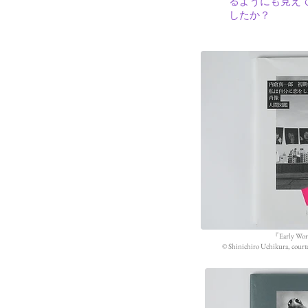
るようにも見え
したか？
『Early Wor
©︎ Shinichiro Uchikura, 