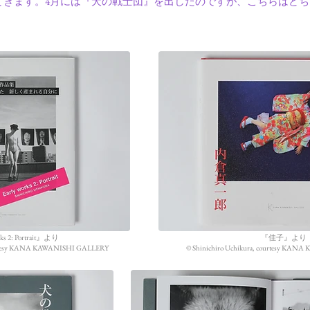
てきます。4月には『犬の戦士団』を出したのですが、こちらはど
ks 2: Portrait』より
『佳子』より
courtesy KANA KAWANISHI GALLERY
©︎ Shinichiro Uchikura, courtesy K