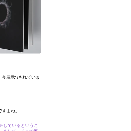
、今
展示
されていま
*
4
ですよね。
チしているというこ