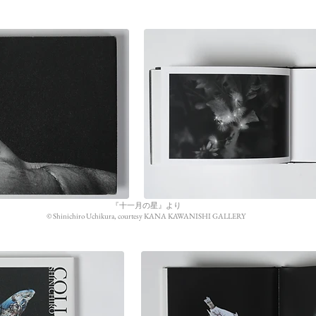
『十一月の星』より
©︎ Shinichiro Uchikura, courtesy KANA KAWANISHI GALLERY