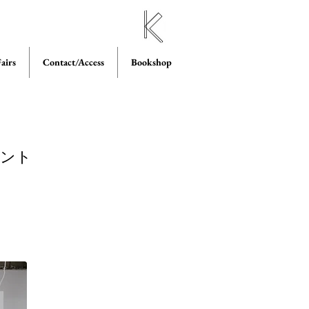
airs
Contact/Access
Bookshop
ベント