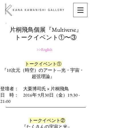
片桐飛鳥個展『Multiverse』
トークイベント①〜③
>>English
トークイベント①
『10次元（時空）のアート—光・宇宙・
超弦理論』
登壇者： 大栗博司氏 × 片桐飛鳥
日 時： 2016年 9月30日（金）
19:30 -
21:00
トークイベント②
『たくさんの宇宙と光』