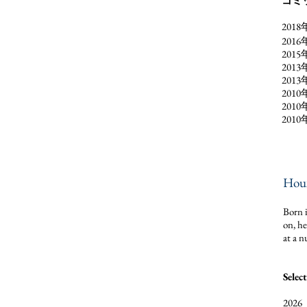
コミ
2018
2016
2015年
201
201
2010
201
2010
Hou
Born i
on, he
at a n
Selec
202