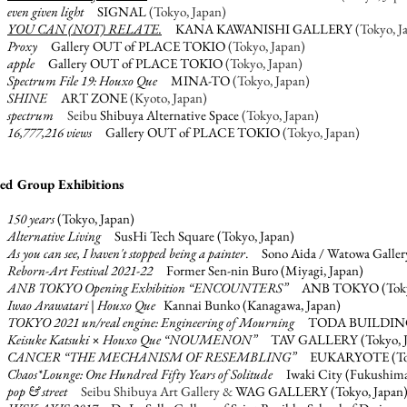
5
even given light
SIGNAL
(
Tokyo, Japan)
3
YOU CAN (NOT) RELATE.
KANA KAWANISHI GALLERY
(
Tokyo, J
0
Proxy
Gallery OUT of PLACE TOKIO
(
Tokyo, Japan)
8
apple
Gallery OUT of PLACE TOKIO
(
Tokyo, Japan)
8
Spectrum File 19: Houxo Que
MINA-TO
(
Tokyo, Japan)
7
SHINE
ART ZONE
(
Kyoto, Japan)
5
spectrum
Seibu
Shibuya Alternative Space
(
Tokyo, Japan)
16,777,216 views
Gallery OUT of PLACE TOKIO
(
Tokyo, Japan)
ted
Group Exhibitions
5
150 years
(Tokyo, Japan)
5
Alternative Living
SusHi Tech Square (Tokyo, Japan)
3
As you can see, I haven't stopped being a painter
. Sono Aida / Watowa Gallery
1
Reborn-Art Festival 2021-22
Former Sen-nin Buro (Miyagi, Japan)
0
ANB TOKYO Opening Exhibition “ENCOUNTERS”
ANB TOKYO (Tokyo
9
Iwao Arawatari | Houxo Que
Kannai Bunko (Kanagawa, Japan)
9
TOKYO 2021 un/real engine: Engineering of Mourning
TODA BUILDING (
8
Keisuke Katsuki × Houxo Que “NOUMENON”
TAV GALLERY (Tokyo, J
8
CANCER “THE MECHANISM OF RESEMBLING”
EUKARYOTE (Toky
7
Chaos*Lounge: One Hundred Fifty Years of Solitude
Iwaki City (Fukushima,
7
pop & street
Seibu Shibuya Art Gallery &
WAG GALLERY (Tokyo, Japan