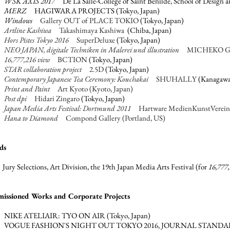
7
WSK AXIS 2017
De La Salle-College of Saint Benilde, School of Design a
6
MERZ
HAGIWARA PROJECTS (Tokyo, Japan)
6
Windows
Gallery OUT of PLACE TOKIO
(Tokyo, Japan)
6
Artline Kashiwa
Takashimaya Kashiwa
(Chiba, Japan)
6
Hors Pistes Tokyo 2016
SuperDeluxe
(Tokyo, Japan)
5
NEO JAPAN, digitale Techniken in Malerei und illustration
MICHEKO GA
4
16,777,216 view
BCTION
(Tokyo, Japan)
4
STAR collaboration project
2.5D
(Tokyo, Japan)
4
Contemporary Japanese Tea Ceremony: Kouchakai
SHUHALLY
(Kanagawa
2
Print and Paint
Art Kyoto (Kyoto, Japan)
2
Post dpi
Hidari Zingaro
(Tokyo, Japan)
1
Japan Media Arts Festival: Dortmund 2011
Hartware MedienKunstVerein
0
Hana to Diamond
Compond Gallery (Portland, US)
ds
Jury Selections, Art Division, the 19th Japan Media Arts Festival (for
16,777,
issioned Works and Corporate Projects
 NIKE ATELIAIR: TYO ON AIR (Tokyo, Japan)
 VOGUE FASHION'S NIGHT OUT TOKYO 2016, JOURNAL STANDARD r