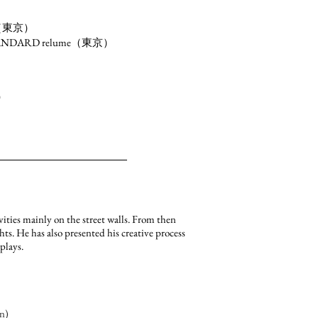
（東京）
TANDARD relume（東京）
ス）
ivities mainly on the street walls. From then
hts. He has also presented his creative process
plays.
n)