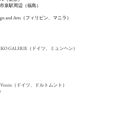
わき市泉駅周辺（福島）
）
l of Design and Arts（フィリピン、マニラ）
ation」MICHEKO GALERIE（ドイツ、ミュンヘン）
stVerein（ドイツ、ドルトムント）
ド）