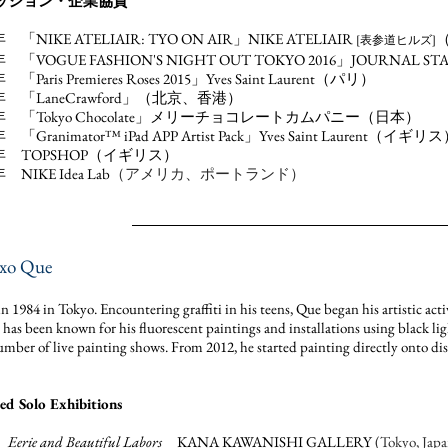
ッション・企業協賛
年 「NIKE ATELIAIR: TYO ON AIR」NIKE ATELIAIR
[表参道ヒルズ]
年 「VOGUE FASHION'S NIGHT OUT TOKYO 2016」JOURNAL S
 「Paris Premieres Roses 2015」Yves Saint Laurent（パリ）
3年 「LaneCrawford」（北京、香港）
3年 「Tokyo Chocolate」メリーチョコレートカムパニー（日本）
年 「Granimator™ iPad APP Artist Pack」Yves Saint Laurent（イギリ
0年 TOPSHOP（イギリス）
年 NIKE Idea Lab
（アメリカ、ポートランド）
xo Que
n 1984 in Tokyo. Encountering graffiti in his teens, Que began his artistic act
 has been known for his fluorescent paintings and installations using black lig
umber of live painting shows. From 2012, he started painting directly onto dis
ted Solo Exhibitions
6
Eerie and Beautiful Labors
KANA KAWANISHI GALLERY
(
Tokyo, Japa