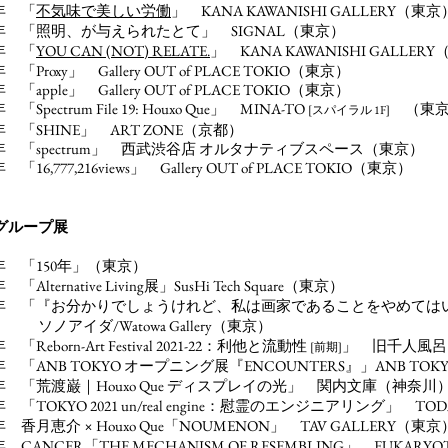
6年 「
不気味で美しい労働
」
KANA KAWANISHI GALLERY（東京
25年 「照明、が与えられたとて」 SIGNAL（東京）
3年 「
YOU CAN (NOT) RELATE.
」
KANA KAWANISHI GALLER
年 「Proxy」 Gallery OUT of PLACE TOKIO（東京）
年 「apple」 Gallery OUT of PLACE TOKIO（東京）
年 「Spectrum File 19: Houxo Que」 MINA-TO
（東京
[スパイラル 1F]
7年 「SHINE」 ART ZONE（京都）
5年 「spectrum」 西武渋谷店 オルタナティブスペース（東京）
 「16,777,216views」 Gallery OUT of PLACE TOKIO
（東京）
グループ展
5年 「150年」（東京）
年 「Alternative Living展」SusHi Tech Square（東京）
23年 「『お分かりでしょうけれど、私は画家であることをやめては
アイダ/Watowa Gallery（東京）
年 「Reborn-Art Festival 2021-22：利他と流動性
」
旧千人風呂
[前期]
0年 「ANB TOKYO オープニング展『ENCOUNTERS』」ANB TO
9年 「荒渡巌｜Houxo Que ディスプレイの光」 関内文庫（神奈川
9年 「TOKYO 2021 un/real engine：慰霊のエンジニアリング」 TO
8年 香月恵介 × Houxo Que「NOUMENON」 TAV GALLERY（東京
8年 CANCER「THE MECHANISM OF RESEMBLING」 EUKAR