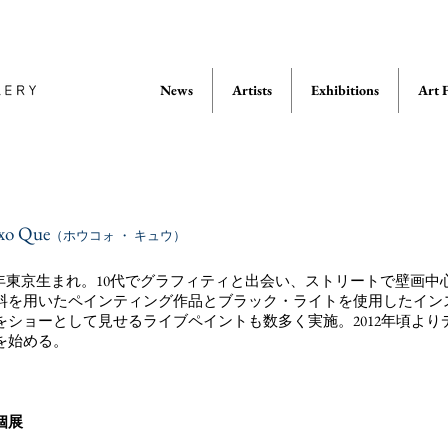
News
Artists
Exhibitions
Art F
xo Que
（ホウコォ ・ キュウ）
84年東京生まれ。10代でグラフィティと出会い、ストリートで壁画
料を用いたペインティング作品とブラック・ライトを使用したイン
をショーとして見せるライブペイントも数多く実施。2012年頃よ
を始める。
個展