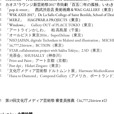
17年 カオス*ラウンジ新芸術祭2017 市街劇「百五〇年の孤独」い
7年 「pop & street」 西武渋谷店 美術画廊＆WAG GALLERY（東京
年 「WSK AXIS 2017」De La Salle-College of Saint Benilde, Schoo
6年 「MERZ」 HAGIWARA PROJECTS（東京）
6年 「Windows」
Gallery OUT of PLACE TOKIO（東京）
16年 「アートラインかしわ」 柏 高島屋（千葉）
6年 「オールピスト東京2016」SuperDeluxe（東京）
年 「NEO JAPAN, digitale Techniken in Malerei und illustr
年 「16,777,216view」BCTION（東京）
年 「STAR collaboration project with Sakba Tokiya」2.5D（東京）
4年 「光茶会」SHUHALLY（神奈川）
2年 「Print and Paint」アート京都（京都）
 「Post dpi」Hidari Zingaro（東京）
1年 「文化庁メディア芸術祭 ドルトムント展」Hartware MedienKun
0年 「Hana to Diamond」Compond Gallery（アメリカ、ポートラン
5年 第19回文化庁メディア芸術祭 審査員推薦《16,777,216view #2》