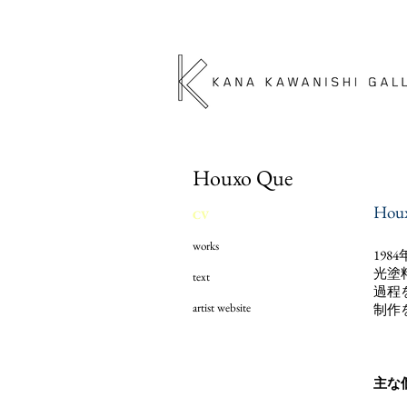
Houxo Que
Hou
CV
works
19
光塗
text
過程
artist website
制作
主な