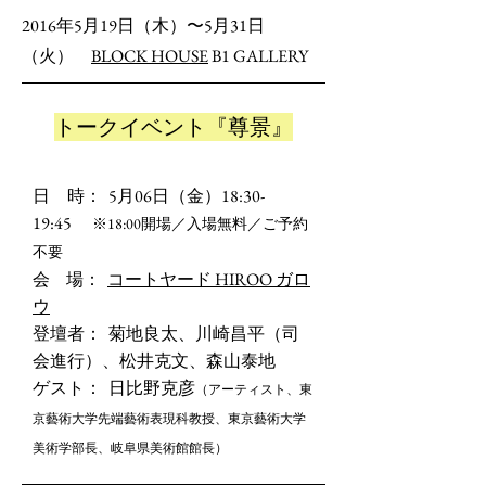
2016年5月19日（木）〜5月31日
（火）
BLOCK HOUSE
B1 GALLERY
トークイベント『尊景』
日 時：
5
月
06
日（金）
18:30-
19:45
※
18:00
開場／入場無料／ご予約
不要
会 場：
コートヤード HIROO ガロ
ウ
登壇者：
菊地良太、川崎昌平（司
会進行）、松井克文、森山泰地
ゲスト： 日比野克彦
（アーティスト、東
京藝術大学先端藝術表現科教授、東京藝術大学
美術学部長、岐阜県美術館館長）