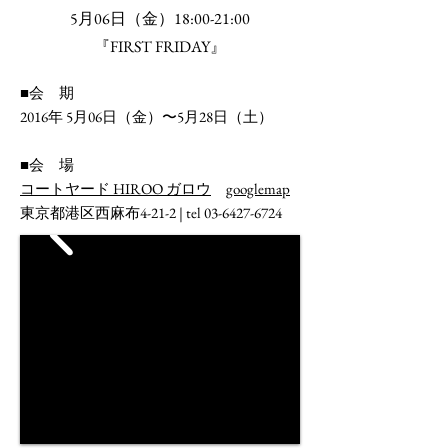
5
月
06
日（金）
18:00-21:00
『FIRST FRIDAY』
■会 期
2016
年
5
月
06
日（金）〜
5
月
28
日（土）
■会 場
コートヤード HIROO ガロウ
googlemap
東京都港区西麻布
4-21-2 |
tel
03-6427-6724