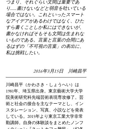
つまり、それぐらい文間は重要であ
り……書けないなどと弱音を吐いている
場合ではない。これといったスマート
なアイデアがあるわけではなく、ひた
すら書くことしか私にはできないが、
書かなければそもそも文間は生まれな
いものである。言葉と言葉の合間にあ
るはずの「不可視の言葉」の表出に、
私は挑戦したい。
2016年3月15日 川崎昌平
川崎昌平（かわさき・しょうへい）は
1981年、埼玉県出身。東京藝術大学大学
院美術研究科先端芸術表現専攻修了。芸
術と社会の接合を主なテーマとし、イン
スタレーション、写真、小説などを発表
している。2015年より東京工業大学非常
勤講師。自身の体験談をまとめたノンフ
ィクション『ネットカフェ難民』（幻冬