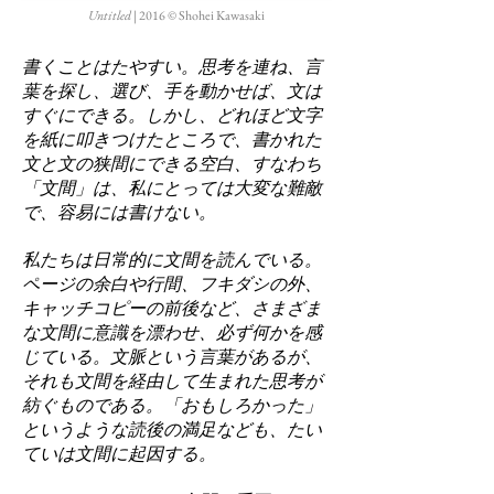
Untitled
| 2016 © Shohei Kawasaki
書くことはたやすい。思考を連ね、言
葉を探し、選び、手を動かせば、文は
すぐにできる。しかし、どれほど文字
を紙に叩きつけたところで、書かれた
文と文の狭間にできる空白、すなわち
「文間」は、私にとっては大変な難敵
で、容易には書けない。
私たちは日常的に文間を読んでいる。
ページの余白や行間、フキダシの外、
キャッチコピーの前後など、さまざま
な文間に意識を漂わせ、必ず何かを感
じている。文脈という言葉があるが、
それも文間を経由して生まれた思考が
紡ぐものである。「おもしろかった」
というような読後の満足なども、たい
ていは文間に起因する。