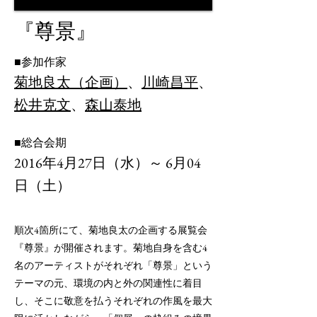
『尊景
』
■
参加作家
菊地良太（企画）
、
川崎昌平
、
松井克文
、
森山泰地
■総合会期
2016
年
4
月
27
日（水）～
6
月
04
日（土）
順次4箇所にて、菊地良太の企画する展覧会
『尊景』が開催されます。
菊地自身を含む4
名のアーティストが
それぞれ
「尊景」という
テーマの元、
環境の内と外の関連性に着目
し、
そこに敬意を払うそれぞれの作風を最大