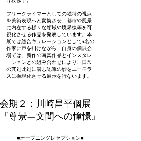
専攻修了。
フリークライマーとしての独特の視点
を美術表現へと変換させ、都市や風景
に内在する様々な領域や境界線等を可
視化させる作品を発表しています。本
展では総合キュレーションとして4名の
作家に声を掛けながら、自身の個展会
場では、新作の写真作品とインスタレ
ーションとの組み合わせにより、日常
の其処此処に潜む認識の妙をユーモラ
スに顕現化させる展示を行ないます。
会期２：
川崎昌平個展
『尊景—文間への憧憬』
■オープニングレセプション■