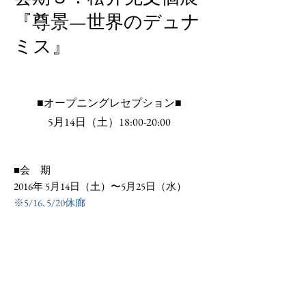
『尊景—世界のデュナ
ミス』
■オープニングレセプション■
5月14日（土）18:00-20:00
■会 期
2016
年
5
月
14
日（土）〜
5
月
25
日（水）
※
5/16, 5/20
休廊
■
会 場
CC4441 THE GALLERY
googlemap
東京都台東区鳥越
2-10-9 |
tel
070-5460-0040
5
月
21
日（土）
『
尊景 +