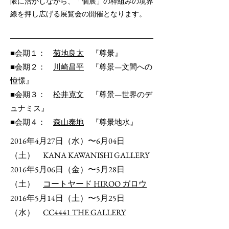
限に活かしながら、
「個展」の枠組みの境界
線を押し広げる展覧会の開催となります。
■会期１：
菊地良太
『尊景』
■会期２：
川崎昌平
『尊景—文間への
憧憬』
■会期３：
松井克文
『尊景—世界のデ
ュナミス』
■会期４：
森山泰地
『尊景地水』
2016年4月27日（水）〜6月04日
（土）
KANA KAWANISHI GALLERY
2016年5月06日（金）〜5月28日
（土）
コートヤード HIROO ガロウ
2016年5月14日（土）〜5月25日
（水）
CC4441 THE GALLERY