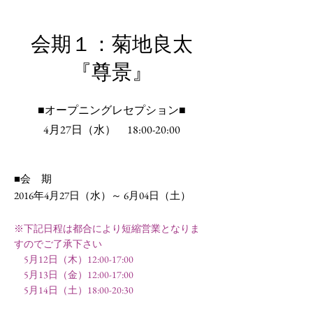
会期１：
菊地良太
『尊景
』
■オープニングレセプション■
4月27日（水） 18:00-20:00
■会 期
2016
年
4
月
27
日（水）～
6
月
04
日（土）
※下記日程は都合により短縮営業となりま
すのでご了承下さい
5月12日
（木）
12:00-17:00
5月13日
（金）
12:00-17:00
5月14日
（土）
18:00-20:30