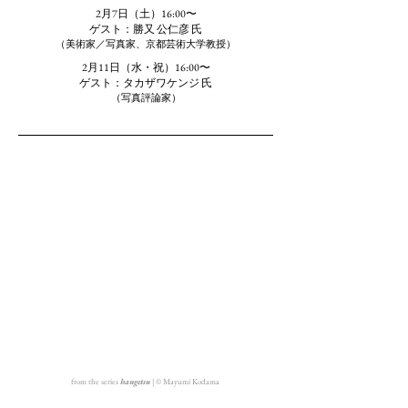
2月7日（土）16:00〜
ゲスト：勝又 公仁彦 氏
（美術家／写真家、京都芸術大学教授）
2月11日（水・祝）16:00〜
ゲスト：タカザワケンジ 氏
（写真評論家）
from the series
hangetsu
| ©︎ Mayumi Kodama