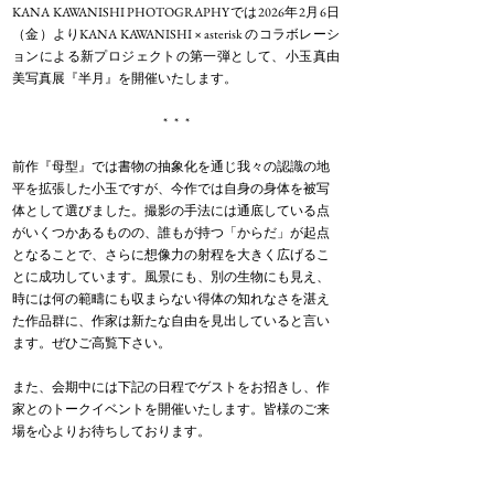
KANA KAWANISHI PHOTOGRAPHYでは2026年2月6日
（金）よりKANA KAWANISHI × asterisk のコラボレーシ
ョンによる新プロジェクトの第一弾として、小玉真由
美写真展『半月』を開催いたします。
* * *
前作『母型』では書物の抽象化を通じ我々の認識の地
平を拡張した小玉ですが、今作では自身の身体を被写
体として選びました。撮影の手法には通底している点
がいくつかあるものの、誰もが持つ「からだ」が起点
となることで、さらに想像力の射程を大きく広げるこ
とに成功しています。風景にも、別の生物にも見え、
時には何の範疇にも収まらない得体の知れなさを湛え
た作品群に、作家は新たな自由を見出していると言い
ます。ぜひご高覧下さい。
また、会期中には下記の日程でゲストをお招きし、作
家とのトークイベントを開催いたします。皆様のご来
場を心よりお待ちしております。