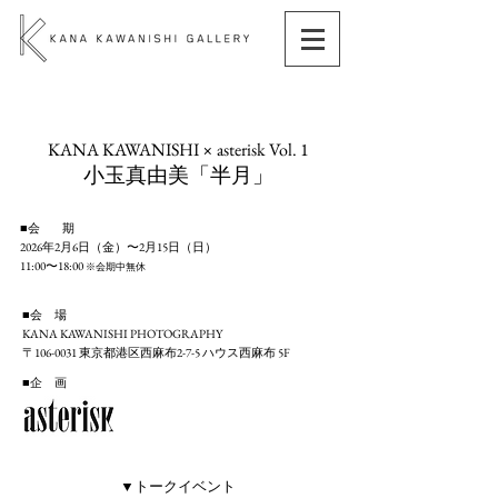
KANA KAWANISHI × asterisk Vol. 1
小玉真由美「半月」
■会 期
2026年2月6日（金）〜2月15日（日）
11:00〜18:00
※会期中無休
■会 場
KANA KA
WANISHI PHOTOGRAPHY
〒106-0031 東京都港区西麻布2-7-5 ハウス西麻布 5F
■企 画
▼トークイベント