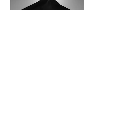
ステートメント
かつて父が余命を宣告された年齢に、私は至った。
その事実は、私自身が限りある存在であることを改めて知ら
しめると同時に、この身体が過去と未来を繋ぐ一つの「結び
目」であることを鮮明に浮き彫りにした。
本展で被写体となるのは、私自身である。普段は当たり前す
ぎて前景化することのない身体が、レンズを通して変貌す
る。肩は砂丘の稜線へ、皺は地層に。見慣れたはずの肉体は
広大な空間へと溶け出していく。ここにあるのは、個人の記
録を超えた、「人」の形が織りなす空間だ。