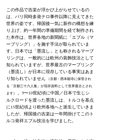
この作品で吉楽が浮かび上がらせているの
は、パリ同時多発テロ事件以降に見えてきた
世界の姿です。帰国後一気に新作の構想を練
り上げ、約一年間の準備期間を経て制作され
た本作は、世界各地の新聞紙に「エブル（マ
ーブリング）」を施す手法が取られていま
す。日本では「墨流し」とも称されるマーブ
リングは、一般的には欧州の装飾技法として
知られていますが、世界最古のマーブリング
（墨流し）が日本に現存している事実はあま
り知られていません
（京都・西本願寺に保管され
る「京都三十六人集」が現存資料として世界最古とされ
。9〜10世紀頃に中国／日本で生じシ
ます）
ルクロードを渡った墨流しは、トルコを基点
に15世紀頃より欧州各地へと派生していきま
したが、帰国後の吉楽は一年間掛けてこのト
ルコ発祥エブル技法を学びました。