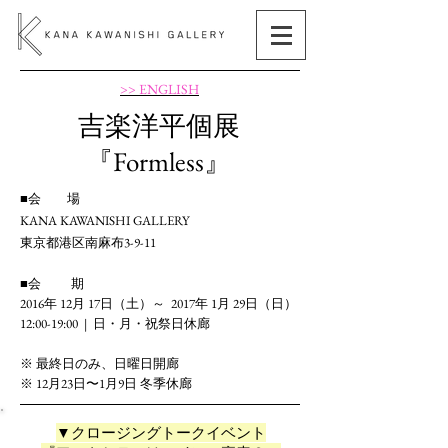
>> ENGLISH
吉楽洋平個展
『Formless』
■会 場
KANA KAWANISHI GALLERY
東京都港区南麻布
3-9-11
■会 期
2016
年
12
月
17
日（土）～
2017
年
1
月
29
日（日）
12:00-19:00 |
日・月・祝祭日休廊
※ 最終日のみ、日曜日開廊
※
12
月
23
日〜
1
月
9
日 冬季休廊
▼クロージングトークイベント