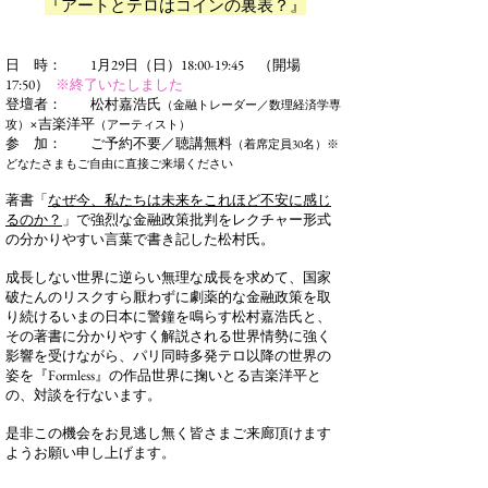
『アートとテロはコインの裏表？』
日 時：
1
月
29
日（日）
18:00-19:45 （開場
17:50）
※終了いたしました
登壇者： 松村嘉浩氏
（金融トレーダー／数理経済学専
×吉楽洋平
攻）
（アーティスト）
参 加： ご予約不要／聴講無料
（着席定員30名）※
どなたさまもご自由に直接ご来場ください
著書「
なぜ今、私たちは未来をこれほど不安に感じ
るのか？
」で強烈な金融政策批判をレクチャー形式
の分かりやすい言葉で書き記した松村氏。
成長しない世界に逆らい無理な成長を求めて、国家
破たんのリスクすら厭わずに劇薬的な金融政策を取
り続けるいまの日本に警鐘を鳴らす松村嘉浩
氏と、
その著書に分かりやすく解説される世界情勢に強く
影響を受けながら、パリ同時多発テロ以降の世界の
姿を『Formless』の作品世界に掬いとる吉楽洋平と
の、対談を行ないます。
是非この機会をお見逃し無く皆さまご来廊頂けます
ようお願い申し上げます。