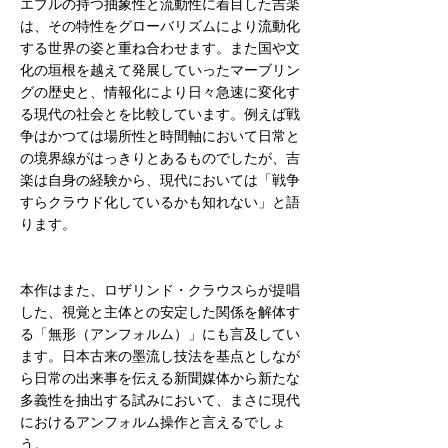
エブルの持つ抽象性と流動性に着目した吉楽
は、その特性をグローバリズムにより流動化
する世界の姿と重ね合わせます。また国や文
化の垣根を越えて発展していったマーブリン
グの歴史と、情報化により日々急速に変化す
る現代の社会とを比較しています。例えば戦
争はかつては場所性と時間軸において日常と
の境界線がはっきりとあるものでしたが、吉
楽は自身の経験から、現代においては「戦争
すらクラウド化しているかも知れない」と語
ります。
本作はまた、ロザリンド・クラウスらが提唱
した、視覚と主体との安定した関係を解体す
る「無形（アンフォルム）」にも言及してい
ます。日本古来の墨流し技法を基点としなが
ら日常の出来事を伝える新聞媒体から新たな
多義性を抽出する試みにおいて、まさに現代
におけるアンフォルム操作と言えるでしょ
う。