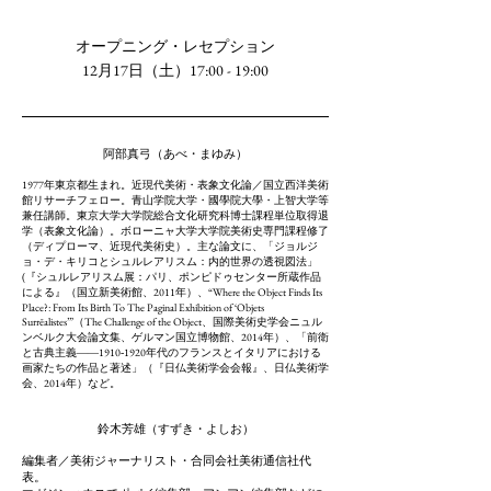
オープニング・レセプション
12
月
17
日（土）
17:00
-
19:00
阿部真弓（あべ・まゆみ）
1977年東京都生まれ。近現代美術・表象文化論／国立西洋美術
館リサーチフェロー。青山学院大学・國學院大學・上智大学等
兼任講師。東京大学大学院総合文化研究科博士課程単位取得退
学（表象文化論）。ボローニャ大学大学院美術史専門課程修了
（ディプローマ、近現代美術史）。主な論文に、「ジョルジ
ョ・デ・キリコとシュルレアリスム：内的世界の透視図法」
(『シュルレアリスム展：パリ、ポンピドゥセンター所蔵作品
による』（国立新美術館、2011年）、“Where the Object Finds Its
Place?: From Its Birth To The Paginal Exhibition of ‘Objets
Surrēalistes’”（The Challenge of the Object、国際美術史学会ニュル
ンベルク大会論文集、ゲルマン国立博物館、2014年）、「前衛
と古典主義――1910‐1920年代のフランスとイタリアにおける
画家たちの作品と著述」（『日仏美術学会会報』、日仏美術学
会、2014年）など。
鈴木芳雄（すずき・よしお）
編集者／美術ジャーナリスト・合同会社美術通信社代
表。