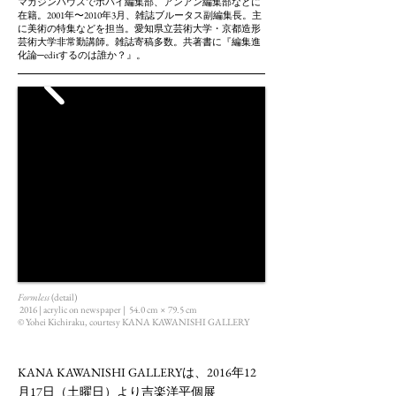
マガジンハウスでポパイ編集部、アンアン編集部などに
在籍。2001年〜2010年3月、雑誌ブルータス副編集長。主
に美術の特集などを担当。愛知県立芸術大学・京都造形
芸術大学非常勤講師。雑誌寄稿多数。共著書に『編集進
化論─editするのは誰か？』。
Formless
(detail)
2016 | acrylic on newspaper |
54.0 cm × 79.5 cm
© Yohei Kichiraku, courtesy KANA KAWANISHI GALLERY
KANA KAWANISHI GALLERYは、2016年12
月17日（土曜日）より吉楽洋平個展