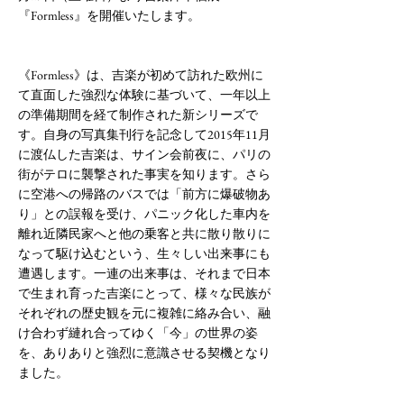
『Formless』を開催いたします。
《Formless》は、吉楽が初めて訪れた欧州に
て直面した強烈な体験に基づいて、一年以上
の準備期間を経て制作された新シリーズで
す。自身の写真集刊行を記念して2015年11月
に渡仏した吉楽は、サイン会前夜に、パリの
街がテロに襲撃された事実を知ります。さら
に空港への帰路のバスでは「前方に爆破物あ
り」との誤報を受け、パニック化した車内を
離れ近隣民家へと他の乗客と共に散り散りに
なって駆け込むという、生々しい出来事にも
遭遇します。一連の出来事は、それまで日本
で生まれ育った吉楽にとって、様々な民族が
それぞれの歴史観を元に複雑に絡み合い、融
け合わず縺れ合ってゆく「今」の世界の姿
を、ありありと強烈に意識させる契機となり
ました。