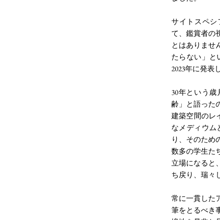
サイトスペシ
て、鑑賞者の
とはありませ
たらない」と
2023年に発
30年という
齢」と語った
建築空間のレ
なメディウム
り、そのため
数多の学生た
立場になると
ち戻り、瑞々
常に一貫した
筆をとるべき