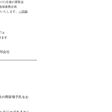
MOT)主催の展覧会
地域連携企画
ay』に参加いたします。
＞詳細
-6
けます
同会社
」
究者の岡添瑠子氏をお
ャラリーであるかん