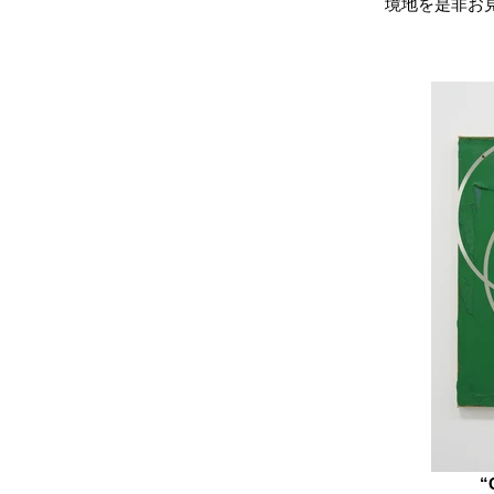
境地を是非お
“