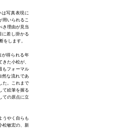
いは写真表現に
が用いられるこ
べき理由が見当
目に差し掛かる
決断をします。
信が得られる年
てきた小松が、
最もフォーマル
自然な流れであ
した。これまで
して絵筆を握る
しての原点に立
ようやく自らも
小松敏宏の、新