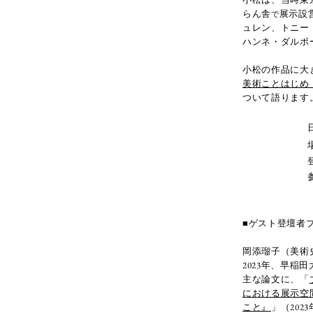
らん舎
展示設
で
ュレン、トニー
ハンネ・ダルボ
小松の作品に大
美術ことはじめ KA
ついて語ります
■ゲスト登壇者
岡添瑠子（美術
2023年、早
主な論文に、「
における展示空間（
こと』
」（202