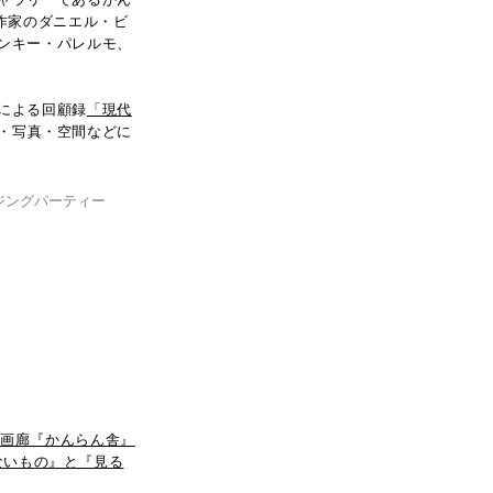
術作家のダニエル・ビ
ンキー・パレルモ、
による回顧録
「現代
・写真・空間などに
ージングパーティー
術画廊『かんらん舎』
ないもの』と『見る