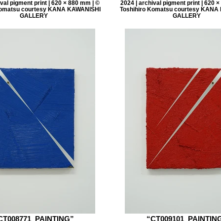
ival pigment print | 620 × 880 mm | ©
2024 | archival pigment print | 620 
Komatsu courtesy KANA KAWANISHI
Toshihiro Komatsu courtesy KANA
GALLERY
GALLERY
CT008771_PAINTING”
“CT009101_PAINTIN