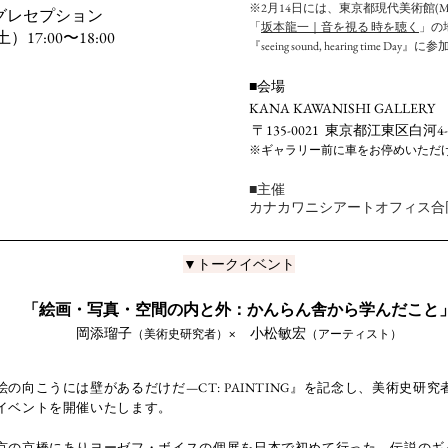
※2月14日には、東京都現代美術館(
グレセプション
「
坂本龍一｜音を視る 時を聴く
」の
）17:00〜18:00
『seeing sound, hearing time D
■会場
KANA KAWANISHI GALLERY
〒135-0021 東京都江東区白河4-7
※ギャラリー前に車をお停めいただ
■主催
カナカワニシアートオフィス合
▼トークイベント
「絵画・写真・空間の内と外：かんらん舎から学んだこと
岡添瑠子
× 小松敏宏
（美術史研究者）
（アーティスト）
の向こうには壁があるだけだ—CT: PAINTING』を記念し、美術史研
イベントを開催いたします。​
京の京橋にありヨーゼフ・ボイスの個展を日本で初めて行った、伝説のギ