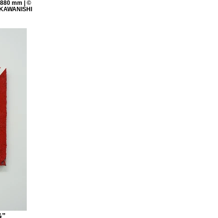
× 880 mm | ©
 KAWANISHI
G”