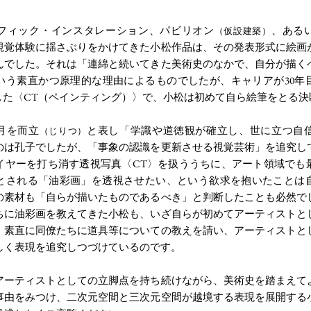
フィック・インスタレーション、パビリオン
、ある
（仮設建築）
視覚体験に揺さぶりをかけてきた小松作品は、その発表形式に絵画
んでした。それは「連綿と続いてきた美術史のなかで、自分が描く
いう素直かつ原理的な理由によるものでしたが、キャリアが30年
表した〈CT（ペインティング）〉で、小松は初めて自ら絵筆をとる
歳月を而立
と表し「学識や道徳観が確立し、世に立つ自
（じりつ）
のは孔子でしたが、「事象の認識を更新させる視覚芸術」を追究し
イヤーを打ち消す透視写真〈CT〉を扱ううちに、アート領域でも
とされる「油彩画」を透視させたい、という欲求を抱いたことは
の素材も「自らが描いたものであるべき」と判断したことも必然で
ちに油彩画を教えてきた小松も、いざ自らが初めてアーティストと
、素直に同僚たちに道具等についての教えを請い、アーティストと
しく表現を追究しつづけているのです。
アーティストとしての立脚点を持ち続けながら、美術史を踏まえて
事由をみつけ、二次元空間と三次元空間が越境する表現を展開する