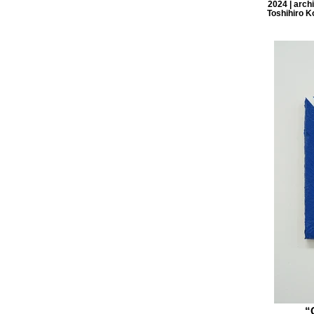
2024 | arch
Toshihiro 
“