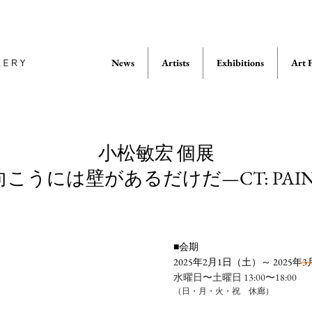
News
Artists
Exhibitions
Art F
小松敏宏 個展
こうには壁があるだけだ—CT: PAIN
■会期
2025年2月1
日（土）～ 2025
水曜日〜土曜日 13:00〜18:00
（日・月・火・祝 休廊）