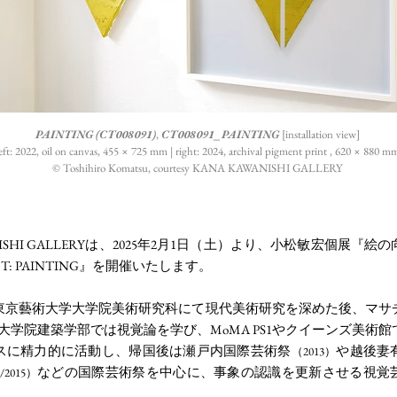
PAINTING (CT008091)
,
CT008091_PAINTING
[installation view]
eft: 2022, oil on canvas, 455 × 725 mm | right: 2024, archival pigment print , 620 × 880 m
©︎ Toshihiro Komatsu, courtesy KANA KAWANISHI GALLERY
ANISHI GALLERYは、2025年2月1日（土）より、小松敏宏個展『
: PAINTING』を開催いたします。
東京藝術大学大学院美術研究科にて現代美術研究を深めた後、マサ
大学院建築学部では視覚論を学び、MoMA PS1やクイーンズ美術
スに精力的に活動し、帰国後は瀬戸内国際芸術祭
や越後妻
（2013）
などの国際芸術祭を中心に、事象の認識を更新させる視覚
/2015）