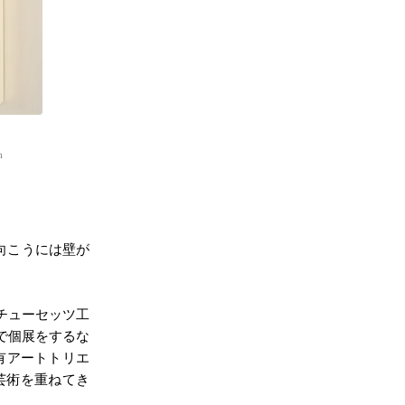
m
絵の向こうには壁が
チューセッツ工
館で個展をするな
有アートトリエ
芸術を重ねてき