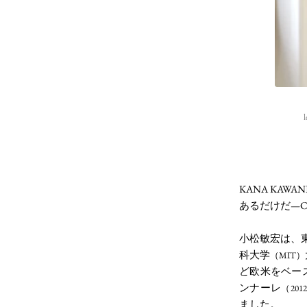
l
KANA KAW
あるだけだ—CT
小松敏宏は、
科大学
（MIT）
ど欧米をベー
ンナーレ
（2012
ました。