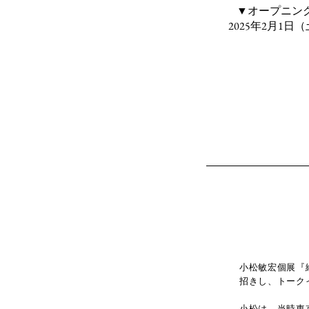
▼オープニン
2025年2月1日（土
小松敏宏個展『絵
招きし、トーク
小松は、当時東