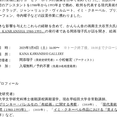
営のアシスタントを1988年から1993年まで務め、欧州を代表する現代美
・クラッグ、ジャン＝リュック・ヴィルムート、イミ・クネーベル、ブリ
ーフェン、寺内曜子などの設置作業に携わりました。
きな影響を与えたこれらの経験を含めて、かんらん舎の画廊主大谷芳久氏
NRANSHA 1980-1993」
の発行者である岡添瑠子氏が話を聞き、絵画
。
日 時：
2025年3月8日（土）16:00〜
※トーク終了後、18:00までクロ
KANA KAWANISHI GALLERY
場 所：
岡添瑠子
×
小松敏宏
登壇者：
（美術史研究者）
（アーティスト）
参 加：
​入場無料／予約不要
（先着20名程度着席）
プロフィール
史研究者）
稲田大学文学研究科博士後期課程満期退学。現在早稲田大学非常勤講師。
ブリンキー・パレルモの「布絵画」に関する考察
」
、「
現代美
（2018年）
1980-1993年）
」
、「
イミ・クネーベル作品における『見え
（2021年）
3年）など。